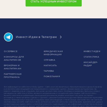
СТАТЬ УСПЕШНЫМ ИНВЕСТОРОМ
Инвест-Идеи в Телеграм
О СЕРВИСЕ
ЮРИДИЧЕСКАЯ
ИНВЕСТ ИДЕИ
ИНФОРМАЦИЯ
КОНКУРСЫ ДЛЯ
СТАТИСТИКА
АНАЛИТИКОВ
СПРАВКА
ИНСАЙДЕР-
БРОКЕРАМ И
НАПИСАТЬ
РАДАР
АНАЛИТИКАМ
ТАРИФЫ
ПАРТНЕРСКАЯ
ПОЖЕЛАНИЯ
ПРОГРАММА
Вся информация на сайте invest-idei.ru (далее - Сайт) носит исключительно образовательный и научный характер
и не является рекомендацией или предложением к совершению сделок с финансовыми инструментами. Вы
можете следовать или не следовать прогнозам на свой страх и риск. Компании и аналитики, прогнозы которых
размещены на сайте invest-idei.ru, являются независимыми от создателей сайта лицами. Сайт invest-idei.ru
является агрегатором информации, размещенной указанными лицами на интернет-ресурсах и в прочих
источниках, а также публичных данных о сделках с ценными бумагами или другими финансовыми инструментами.
Клиенты брокеров могут получать по подписке иные рекомендации, а также раньше или позже того, как они были
опубликованы на Сайте. Сайт invest-idei.ru не берет на себя обязательство корректировать аналитические данные
и инвестиционные идеи в связи с утратой актуальности содержащейся в них информации, а также при выявлении
несоответствия приводимых данных действительности. Администрация invest-idei.ru не несет ответственности за