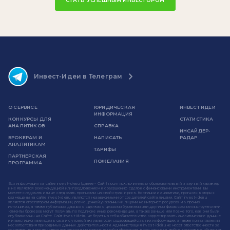
СТАТЬ УСПЕШНЫМ ИНВЕСТОРОМ
Инвест-Идеи в Телеграм
О СЕРВИСЕ
ЮРИДИЧЕСКАЯ
ИНВЕСТ ИДЕИ
ИНФОРМАЦИЯ
КОНКУРСЫ ДЛЯ
СТАТИСТИКА
АНАЛИТИКОВ
СПРАВКА
ИНСАЙДЕР-
БРОКЕРАМ И
НАПИСАТЬ
РАДАР
АНАЛИТИКАМ
ТАРИФЫ
ПАРТНЕРСКАЯ
ПОЖЕЛАНИЯ
ПРОГРАММА
Вся информация на сайте invest-idei.ru (далее - Сайт) носит исключительно образовательный и научный характер
и не является рекомендацией или предложением к совершению сделок с финансовыми инструментами. Вы
можете следовать или не следовать прогнозам на свой страх и риск. Компании и аналитики, прогнозы которых
размещены на сайте invest-idei.ru, являются независимыми от создателей сайта лицами. Сайт invest-idei.ru
является агрегатором информации, размещенной указанными лицами на интернет-ресурсах и в прочих
источниках, а также публичных данных о сделках с ценными бумагами или другими финансовыми инструментами.
Клиенты брокеров могут получать по подписке иные рекомендации, а также раньше или позже того, как они были
опубликованы на Сайте. Сайт invest-idei.ru не берет на себя обязательство корректировать аналитические данные
и инвестиционные идеи в связи с утратой актуальности содержащейся в них информации, а также при выявлении
несоответствия приводимых данных действительности. Администрация invest-idei.ru не несет ответственности за
содержание и последствия использования размещенной информации, в том числе за любые возможные убытки от