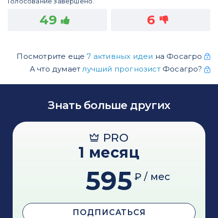
Голосование завершено.
49
6
Посмотрите еще
7 активных идеи
на Фосагро
А что думает
лучший прогнозист
Фосагро?
Знать больше других
PRO
1 месяц
595
₽ / мес
ПОДПИСАТЬСЯ