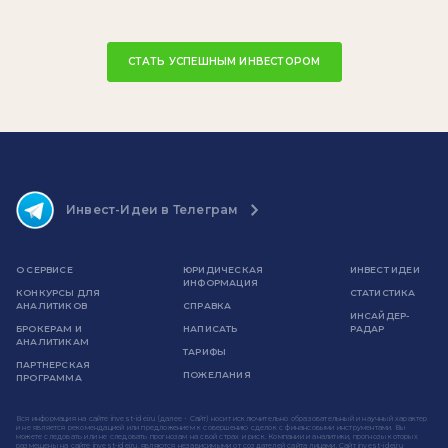
СТАТЬ УСПЕШНЫМ ИНВЕСТОРОМ
Инвест-Идеи в Телеграм
О СЕРВИСЕ
ЮРИДИЧЕСКАЯ
ИНВЕСТ ИДЕИ
ИНФОРМАЦИЯ
КОНКУРСЫ ДЛЯ
СТАТИСТИКА
АНАЛИТИКОВ
СПРАВКА
ИНСАЙДЕР-
БРОКЕРАМ И
НАПИСАТЬ
РАДАР
АНАЛИТИКАМ
ТАРИФЫ
ПАРТНЕРСКАЯ
ПОЖЕЛАНИЯ
ПРОГРАММА
Вся информация на сайте invest-idei.ru (далее - Сайт) носит исключительно образовательный и научный характер
и не является рекомендацией или предложением к совершению сделок с финансовыми инструментами. Вы
можете следовать или не следовать прогнозам на свой страх и риск. Компании и аналитики, прогнозы которых
размещены на сайте invest-idei.ru, являются независимыми от создателей сайта лицами. Сайт invest-idei.ru