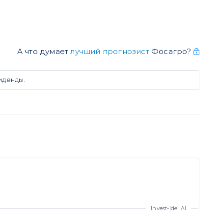
А что думает
лучший прогнозист
Фосагро?
иденды.