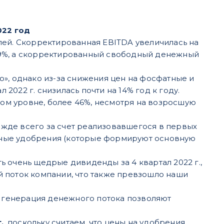
022 год
ублей. Скорректированная EBITDA увеличилась на
46,9%, а скорректированный свободный денежный
», однако из-за снижения цен на фосфатные и
 2022 г. снизилась почти на 14% год к году.
ном уровне, более 46%, несмотря на возросшую
режде всего за счет реализовавшегося в первых
фатные удобрения (которые формируют основную
 очень щедрые дивиденды за 4 квартал 2022 г.,
 поток компании, что также превзошло наши
я генерация денежного потока позволяют
.
, поскольку считаем, что цены на удобрения