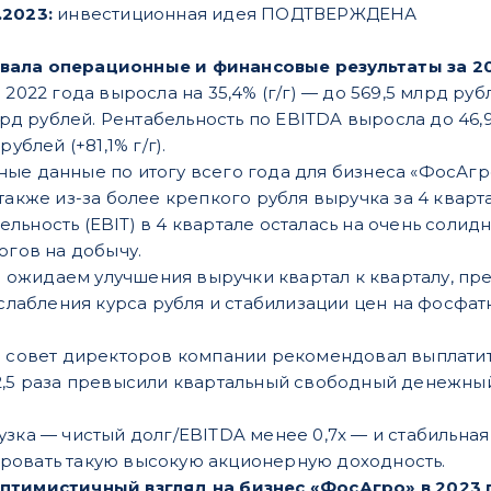
.2023:
инвестиционная идея ПОДТВЕРЖДЕНА
вала операционные и финансовые результаты за 2
 2022 года выросла на 35,4% (г/г) — до 569,5 млрд р
 млрд рублей. Рентабельность по EBITDA выросла до 
ублей (+81,1% г/г).
ые данные по итогу всего года для бизнеса «ФосАгро
также из-за более крепкого рубля выручка за 4 квартал
льность (EBIT) в 4 квартале осталась на очень солид
логов на добычу.
 мы ожидаем улучшения выручки квартал к кварталу, п
 ослабления курса рубля и стабилизации цен на фос
о совет директоров компании рекомендовал выплатить
2,5 раза превысили квартальный свободный денежный
узка — чистый долг/EBITDA менее 0,7x — и стабильна
ровать такую высокую акционерную доходность.
птимистичный взгляд на бизнес «ФосАгро» в 2023 г