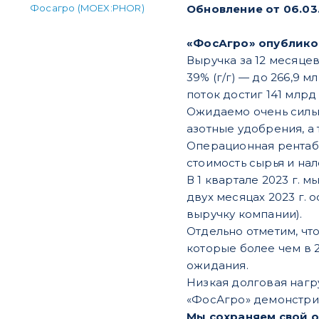
Фосагро (MOEX:PHOR)
Обновление от 06.03
​«ФосАгро» опублико
Выручка за 12 месяцев
39% (г/г) — до 266,9
поток достиг 141 млрд р
Ожидаемо очень сильн
азотные удобрения, а 
Операционная рентабе
стоимость сырья и на
В 1 квартале 2023 г.
двух месяцах 2023 г.
выручку компании).
Отдельно отметим, чт
которые более чем в 
ожидания.
Низкая долговая нагр
«ФосАгро» демонстри
Мы сохраняем свой о