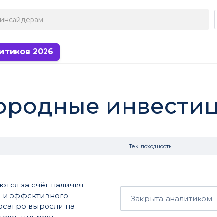
итиков 2026
ородные инвести
Тек. доходность
тся за счёт наличия
 и эффективного
Закрыта аналитиком
осагро выросли на
ают, что рост