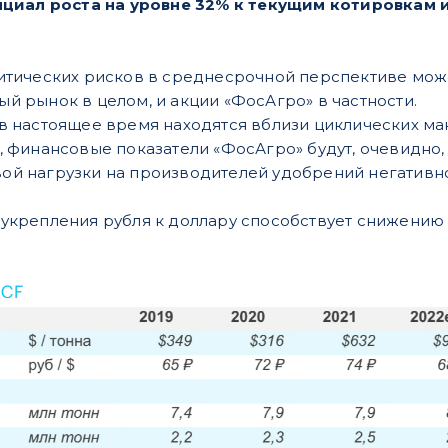
циал роста на уровне 32% к текущим котировкам 
итических рисков в среднесрочной перспективе може
й рынок в целом, и акции «ФосАгро» в частности.
в настоящее время находятся вблизи циклических мак
, финансовые показатели «ФосАгро» будут, очевидно,
й нагрузки на производителей удобрений негативно 
укрепления рубля к доллару способствует снижению