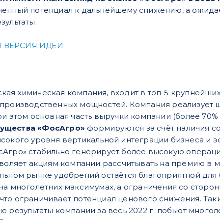
ченный потенциал к дальнейшему снижению, а ожида
зультаты.
 ВЕРСИЯ ИДЕИ
кая химическая компания, входит в топ-5 крупнейш
 производственных мощностей. Компания реализует 
и этом основная часть выручки компании (более 70% в
мущества «ФосАгро»
формируются за счёт наличия с
сокого уровня вертикальной интеграции бизнеса и э
сАгро» стабильно генерирует более высокую операц
зволяет акциям компании рассчитывать на премию в м
льном рынке удобрений остаётся благоприятной для
на многолетних максимумах, а ограничения со сторо
то ограничивает потенциал ценового снижения. Таким
 результаты компании за весь 2022 г. побьют многол