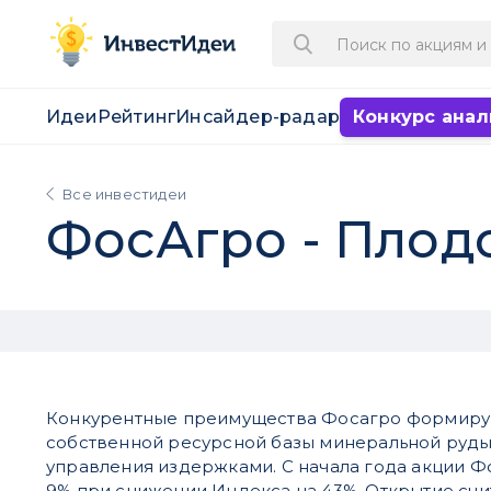
Идеи
Рейтинг
Инсайдер-радар
Конкурс анал
Все инвестидеи
ФосАгро - Плод
Конкурентные преимущества Фосагро формирую
собственной ресурсной базы минеральной руды
управления издержками. С начала года акции Ф
9% при снижении Индекса на 43%. Открытие счит