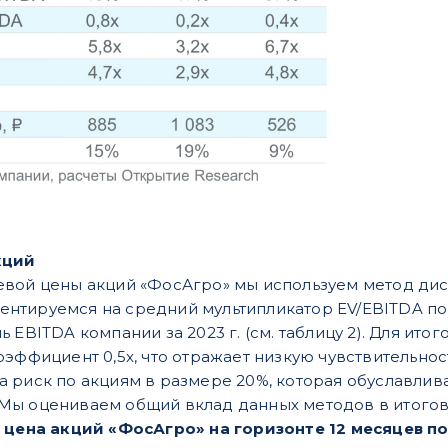
кций
вой цены акций «ФосАгро» мы используем метод дис
риентируемся на средний мультипликатор EV/EBITDA по 
 EBITDA компании за 2023 г. (см. таблицу 2). Для ито
оэффициент 0,5x, что отражает низкую чувствительнос
 риск по акциям в размере 20%, которая обуславлив
ы оцениваем общий вклад данных методов в итогово
я цена акций «ФосАгро» на горизонте 12 месяцев п