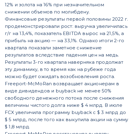
12% и золота на 16% при незначительном
снижении объемов по молибдену.
Финансовые результаты первой половины 2022 г.
продемонстрировали рост: выручка увеличилась
г/г на 13,4%, показатель EBITDA вырос на 21,5%, а
прибыль на акцию — на 33,1%. Однако итоги 2-го
квартала показали заметное снижение
результатов вследствие падения цен на медь.
Результаты 3-го квартала наверняка продолжат
эту динамику, в то время как на рубеже года
можно будет ожидать возобновления роста.
Freeport-McMoRan возвращает акционерам в
виде дивидендов и buyback не менее 50%
свободного денежного потока после снижения
величины чистого долга ниже $ 4 млрд. В июле
FCX увеличила программу buyback с $ 3 млрд до
$ 5 млрд, после того как выкупила акции на сумму
$ 1,8 млрд.
Freeport-McMoRan восстановила выплату