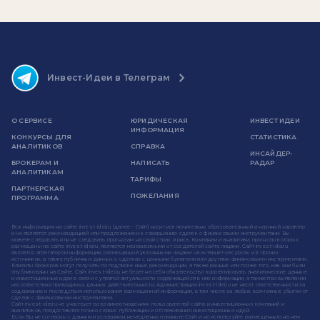
Инвест-Идеи в Телеграм
О СЕРВИСЕ
ЮРИДИЧЕСКАЯ
ИНВЕСТ ИДЕИ
ИНФОРМАЦИЯ
КОНКУРСЫ ДЛЯ
СТАТИСТИКА
АНАЛИТИКОВ
СПРАВКА
ИНСАЙДЕР-
БРОКЕРАМ И
НАПИСАТЬ
РАДАР
АНАЛИТИКАМ
ТАРИФЫ
ПАРТНЕРСКАЯ
ПОЖЕЛАНИЯ
ПРОГРАММА
Вся информация на сайте invest-idei.ru (далее - Сайт) носит исключительно образовательный и научный характер
и не является рекомендацией или предложением к совершению сделок с финансовыми инструментами. Вы
можете следовать или не следовать прогнозам на свой страх и риск. Компании и аналитики, прогнозы которых
размещены на сайте invest-idei.ru, являются независимыми от создателей сайта лицами. Сайт invest-idei.ru
является агрегатором информации, размещенной указанными лицами на интернет-ресурсах и в прочих
источниках, а также публичных данных о сделках с ценными бумагами или другими финансовыми инструментами.
Клиенты брокеров могут получать по подписке иные рекомендации, а также раньше или позже того, как они были
опубликованы на Сайте. Сайт invest-idei.ru не берет на себя обязательство корректировать аналитические данные
и инвестиционные идеи в связи с утратой актуальности содержащейся в них информации, а также при выявлении
несоответствия приводимых данных действительности. Администрация invest-idei.ru не несет ответственности за
содержание и последствия использования размещенной информации, в том числе за любые возможные убытки от
сделок с финансовыми инструментами.
Сайт invest-idei.ru не участвует во взаимоотношениях пользователей сайта и инвестиционных компаний и
аналитиков, предоставляя только сервис публикации и отслеживания инвестиционных идей.
Если Вы не согласны с данными условиями, немедленно покиньте Сайт и не используйте размещенную на нем