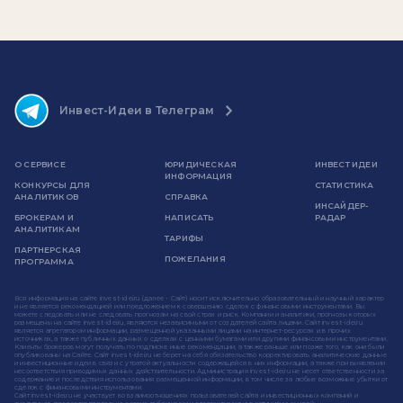
Инвест-Идеи в Телеграм
О СЕРВИСЕ
ЮРИДИЧЕСКАЯ
ИНВЕСТ ИДЕИ
ИНФОРМАЦИЯ
КОНКУРСЫ ДЛЯ
СТАТИСТИКА
АНАЛИТИКОВ
СПРАВКА
ИНСАЙДЕР-
БРОКЕРАМ И
НАПИСАТЬ
РАДАР
АНАЛИТИКАМ
ТАРИФЫ
ПАРТНЕРСКАЯ
ПОЖЕЛАНИЯ
ПРОГРАММА
Вся информация на сайте invest-idei.ru (далее - Сайт) носит исключительно образовательный и научный характер
и не является рекомендацией или предложением к совершению сделок с финансовыми инструментами. Вы
можете следовать или не следовать прогнозам на свой страх и риск. Компании и аналитики, прогнозы которых
размещены на сайте invest-idei.ru, являются независимыми от создателей сайта лицами. Сайт invest-idei.ru
является агрегатором информации, размещенной указанными лицами на интернет-ресурсах и в прочих
источниках, а также публичных данных о сделках с ценными бумагами или другими финансовыми инструментами.
Клиенты брокеров могут получать по подписке иные рекомендации, а также раньше или позже того, как они были
опубликованы на Сайте. Сайт invest-idei.ru не берет на себя обязательство корректировать аналитические данные
и инвестиционные идеи в связи с утратой актуальности содержащейся в них информации, а также при выявлении
несоответствия приводимых данных действительности. Администрация invest-idei.ru не несет ответственности за
содержание и последствия использования размещенной информации, в том числе за любые возможные убытки от
сделок с финансовыми инструментами.
Сайт invest-idei.ru не участвует во взаимоотношениях пользователей сайта и инвестиционных компаний и