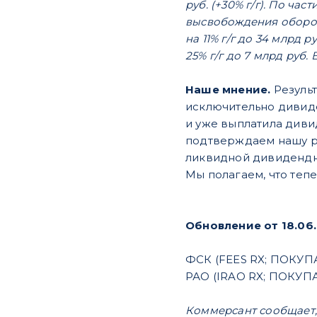
руб. (+30% г/г). По ча
высвобождения оборотн
на 11% г/г до 34 млрд
25% г/г до 7 млрд руб. 
Наше мнение.
Резуль
исключительно дивиде
и уже выплатила диви
подтверждаем нашу р
ликвидной дивидендн
Мы полагаем, что теп
Обновление от 18.06.
ФСК (FEES RX; ПОКУПА
РАО (IRAO RX; ПОКУПАТ
Коммерсант сообщает, 