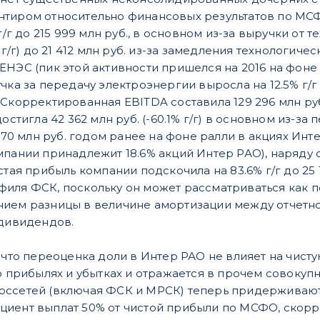
тиром относительно финансовых результатов по МСФ
 г/г до 215 999 млн руб., в основном из-за выручки от
% г/г) до 21 412 млн руб. из-за замедления технологи
ЕНЭС (пик этой активности пришелся на 2016 на фон
чка за передачу электроэнергии выросла на 12.5% г/г 
Скорректированная EBITDA составила 129 296 млн руб. (
достигла 42 362 млн руб. (-60.1% г/г) в основном из-з
 770 млн руб. годом ранее на фоне ралли в акциях Ин
мпании принадлежит 18.6% акций Интер РАО), наряду 
стая прибыль компании подскочила на 83.6% г/г до 25
филя ФСК, поскольку он может рассматриваться как 
ием разницы в величине амортизации между отчетно
 дивидендов.
, что переоценка доли в Интер РАО не влияет на чис
 о прибылях и убытках и отражается в прочем совокуп
оссетей (включая ФСК и МРСК) теперь придерживают
циент выплат 50% от чистой прибыли по МСФО, скорр