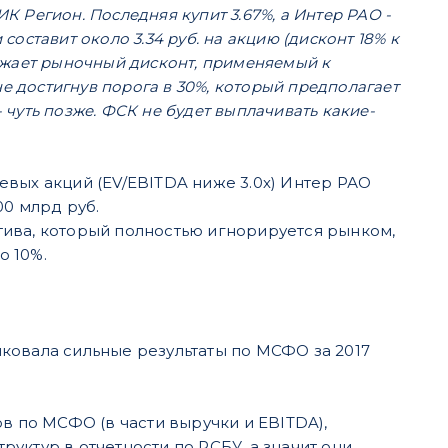
ИК Регион. Последняя купит 3.67%, а Интер РАО -
составит около 3.34 руб. на акцию (дисконт 18% к
тражает рыночный дисконт, применяемый к
е достигнув порога в 30%, который предполагает
- чуть позже. ФСК не будет выплачивать какие-
евых акций (EV/EBITDA ниже 3.0х) Интер РАО
00 млрд руб.
тива, который полностью игнорируется рынком,
о 10%.
ковала сильные результаты по МСФО за 2017
в по МСФО (в части выручки и EBITDA),
уктур в отчетности по РСБУ, а значит они