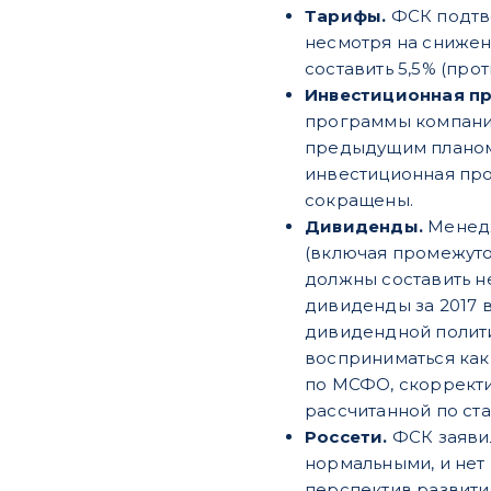
Тарифы.
ФСК подтве
несмотря на снижени
составить 5,5% (про
Инвестиционная п
программы компании 
предыдущим планом):
инвестиционная прог
сокращены.
Дивиденды.
Менедж
(включая промежуточ
должны составить не
дивиденды за 2017 в
дивидендной полити
восприниматься как
по МСФО, скорректи
рассчитанной по ст
Россети.
ФСК заявил
нормальными, и нет
перспектив развити