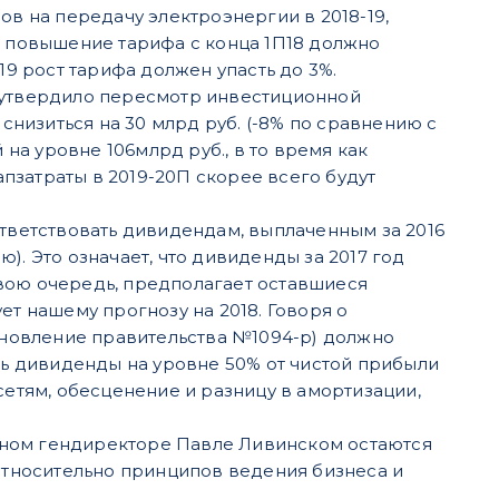
в на передачу электроэнергии в 2018-19,
м, повышение тарифа с конца 1П18 должно
П19 рост тарифа должен упасть до 3%.
 утвердило пересмотр инвестиционной
низиться на 30 млрд руб. (-8% по сравнению с
на уровне 106млрд руб., в то время как
пзатраты в 2019-20П скорее всего будут
тветствовать дивидендам, выплаченным за 2016
). Это означает, что дивиденды за 2017 год
в свою очередь, предполагает оставшиеся
ет нашему прогнозу на 2018. Говоря о
ановление правительства №1094-р) должно
ь дивиденды на уровне 50% от чистой прибыли
етям, обесценение и разницу в амортизации,
нном гендиректоре Павле Ливинском остаются
относительно принципов ведения бизнеса и