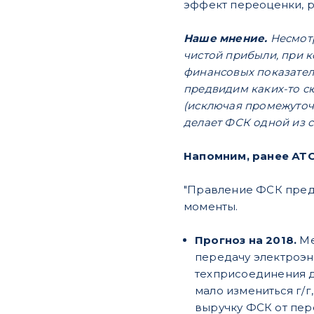
эффект переоценки, р
Наше мнение.
Несмотр
чистой прибыли, при к
финансовых показател
предвидим каких-то с
(исключая промежуточн
делает ФСК одной из с
Напомним, ранее АТОН
"Правление ФСК предс
моменты.
Прогноз на 2018.
Ме
передачу электроэне
техприсоединения д
мало измениться г/г
выручку ФСК от пер