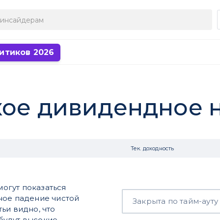
итиков 2026
кое дивидендное
Тек. доходность
могут показаться
ное падение чистой
Закрыта по тайм-ауту
ьи видно, что
будут высокие