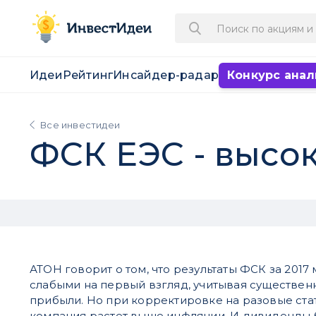
Идеи
Рейтинг
Инсайдер-радар
Конкурс анал
Все инвестидеи
ФСК ЕЭС - высо
АТОН говорит о том, что результаты ФСК за 2017 
слабыми на первый взгляд, учитывая существен
прибыли. Но при корректировке на разовые стат
компания растет выше инфляции. И дивиденды 