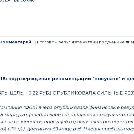
Комментарий:
В итоговом результате учтены полученные ди
.18: подтверждение рекомендации "покупать" и ц
АТЬ; ЦЕЛЬ – 0.22 РУБ.) ОПУБЛИКОВАЛА СИЛЬНЫЕ РЕ
компания (ФСК) вчера опубликовала финансовые резуль
118 млрд руб. (квартальное сопоставление результатов 
з-за сезонности, присущей отрасли электроэнергетик
й (-1% г/г), достигнув 69 млрд руб. Чистая прибыль по