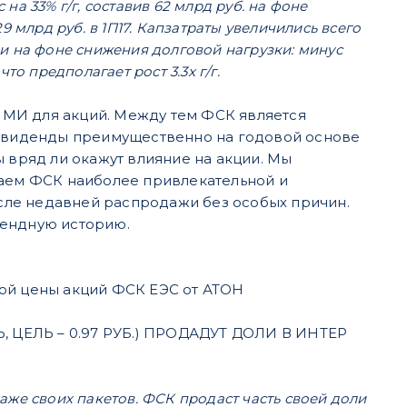
 на 33% г/г, составив 62 млрд руб. на фоне
 млрд руб. в 1П17. Капзатраты увеличились всего
али на фоне снижения долговой нагрузки: минус
что предполагает рост 3.3x г/г.
ЫМИ для акций. Между тем ФСК является
 дивиденды преимущественно на годовой основе
 вряд ли окажут влияние на акции. Мы
ем ФСК наиболее привлекательной и
сле недавней распродажи без особых причин.
дендную историю.
ой цены акций ФСК ЕЭС от АТОН
Ь, ЦЕЛЬ – 0.97 РУБ.) ПРОДАДУТ ДОЛИ В ИНТЕР
же своих пакетов. ФСК продаст часть своей доли