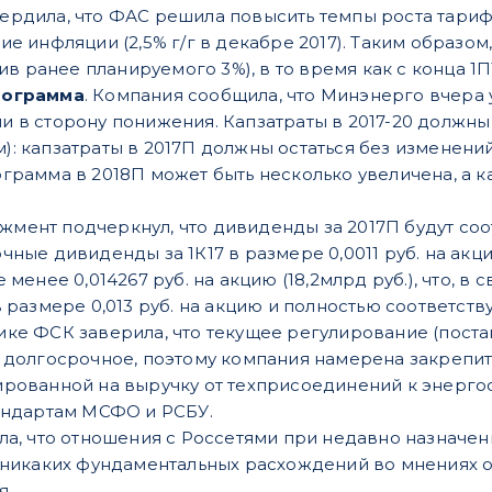
рдила, что ФАС решила повысить темпы роста тарифо
е инфляции (2,5% г/г в декабре 2017). Таким образо
тив ранее планируемого 3%), в то время как с конца 1
рограмма
. Компания сообщила, что Минэнерго вчера
в сторону понижения. Капзатраты в 2017-20 должны с
 капзатраты в 2017П должны остаться без изменений 
рамма в 2018П может быть несколько увеличена, а ка
мент подчеркнул, что дивиденды за 2017П будут соо
ные дивиденды за 1К17 в размере 0,0011 руб. на акцию
 менее 0,014267 руб. на акцию (18,2млрд руб.), что, 
 размере 0,013 руб. на акцию и полностью соответству
ке ФСК заверила, что текущее регулирование (пост
 долгосрочное, поэтому компания намерена закрепит
рованной на выручку от техприсоединений к энергос
андартам МСФО и РСБУ.
а, что отношения с Россетями при недавно назначе
 никаких фундаментальных расхождений во мнениях 
я.