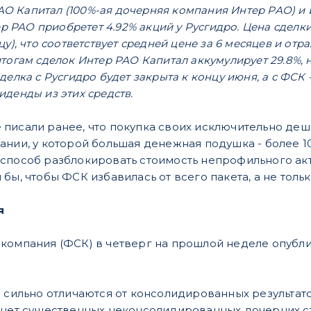
 РАО Капитал (100%-ая дочерняя компания Интер РАО) и 
ер РАО приобретет 4.92% акций у Русгидро. Цена сделки 
цу), что соответствует средней цене за 6 месяцев и о
тогам сделок Интер РАО Капитал аккумулирует 29.8%, н
делка с Русгидро будет закрыта к концу июня, а с ФСК 
денды из этих средств.
писали ранее, что покупка своих исключительно деш
ании, у которой большая денежная подушка - более 1
способ разблокировать стоимость непрофильного ак
бы, чтобы ФСК избавилась от всего пакета, а не тольк
я
компания (ФСК) в четверг на прошлой неделе опубли
е сильно отличаются от консолидированных результато
 нет существенных неконсолидированных дочерних стр