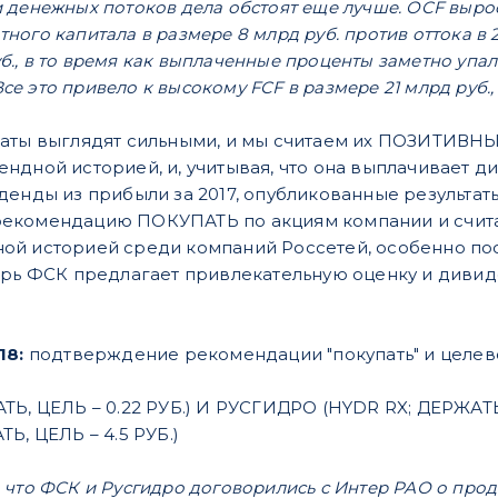
сти денежных потоков дела обстоят еще лучше. OCF вырос
ого капитала в размере 8 млрд руб. против оттока в 29
 руб., в то время как выплаченные проценты заметно уп
Все это привело к высокому FCF в размере 21 млрд руб., 
таты выглядят сильными, и мы считаем их ПОЗИТИВН
ндной историей, и, учитывая, что она выплачивает
денды из прибыли за 2017, опубликованные результаты
екомендацию ПОКУПАТЬ по акциям компании и счита
ой историей среди компаний Россетей, особенно по
ерь ФСК предлагает привлекательную оценку и диви
18:
подтверждение рекомендации "покупать" и целев
ТЬ, ЦЕЛЬ – 0.22 РУБ.) И РУСГИДРО (HYDR RX; ДЕРЖАТ
Ь, ЦЕЛЬ – 4.5 РУБ.)
что ФСК и Русгидро договорились с Интер РАО о прода