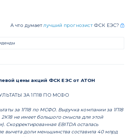
А что думает
лучший прогнозист
ФСК ЕЭС?
виденды
елевой цены акций ФСК ЕЭС от АТОН
ЗУЛЬТАТЫ ЗА 1П18 ПО МСФО
таты за 1П18 по МСФО. Выручка компании за 1П18
за 2К18 не имеет большого смысла для этой
и). Скорректированная EBITDA осталась
сле вычета доли меньшинства составила 40 млрд