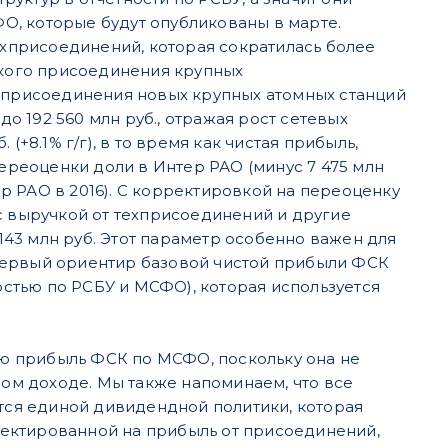
О, которые будут опубликованы в марте.
 техприсоединений, которая сократилась более
ческого присоединения крупных
е присоединения новых крупных атомных станций
до 192 560 млн руб., отражая рост сетевых
+8.1% г/г), в то время как чистая прибыль,
а переоценки доли в Интер РАО (минус 7 475 млн
тер РАО в 2016). С корректировкой на переоценку
с выручкой от техприсоединений и другие
 143 млн руб. Этот параметр особенно важен для
первый ориентир базовой чистой прибыли ФСК
стью по РСБУ и МСФО), которая используется
тую прибыль ФСК по МСФО, поскольку она не
ном доходе. Мы также напоминаем, что все
ся единой дивидендной политики, которая
ектированной на прибыль от присоединений,