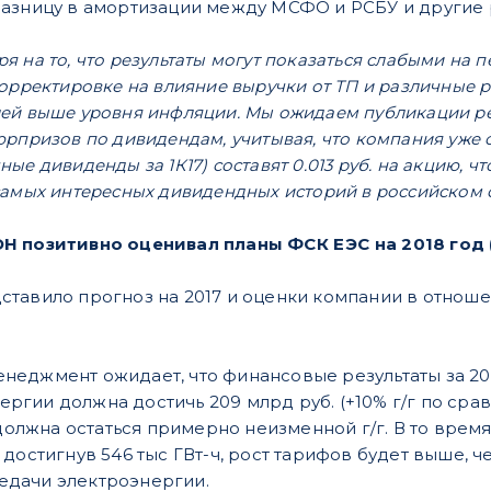
азницу в амортизации между МСФО и РСБУ и другие р
я на то, что результаты могут показаться слабыми на 
орректировке на влияние выручки от ТП и различные р
ей выше уровня инфляции. Мы ожидаем публикации ре
юрпризов по дивидендам, учитывая, что компания уже 
ые дивиденды за 1К17) составят 0.013 руб. на акцию, 
амых интересных дивидендных историй в российском с
 позитивно оценивал планы ФСК ЕЭС на 2018 год (об
тавило прогноз на 2017 и оценки компании в отнош
неджмент ожидает, что финансовые результаты за 201
ргии должна достичь 209 млрд руб. (+10% г/г по срав
олжна остаться примерно неизменной г/г. В то врем
, достигнув 546 тыс ГВт-ч, рост тарифов будет выше,
едачи электроэнергии.