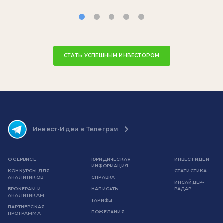
СТАТЬ УСПЕШНЫМ ИНВЕСТОРОМ
Инвест-Идеи в Телеграм
О СЕРВИСЕ
ЮРИДИЧЕСКАЯ
ИНВЕСТ ИДЕИ
ИНФОРМАЦИЯ
КОНКУРСЫ ДЛЯ
СТАТИСТИКА
АНАЛИТИКОВ
СПРАВКА
ИНСАЙДЕР-
БРОКЕРАМ И
НАПИСАТЬ
РАДАР
АНАЛИТИКАМ
ТАРИФЫ
ПАРТНЕРСКАЯ
ПОЖЕЛАНИЯ
ПРОГРАММА