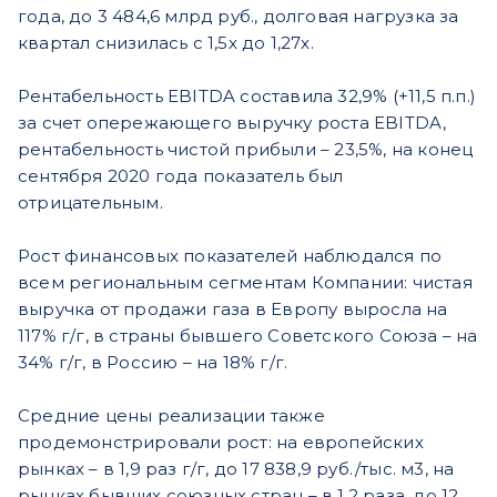
года, до 3 484,6 млрд руб., долговая нагрузка за
квартал снизилась с 1,5x до 1,27x.
Рентабельность EBITDA составила 32,9% (+11,5 п.п.)
за счет опережающего выручку роста EBITDA,
рентабельность чистой прибыли – 23,5%, на конец
сентября 2020 года показатель был
отрицательным.
Рост финансовых показателей наблюдался по
всем региональным сегментам Компании: чистая
выручка от продажи газа в Европу выросла на
117% г/г, в страны бывшего Советского Союза – на
34% г/г, в Россию – на 18% г/г.
Средние цены реализации также
продемонстрировали рост: на европейских
рынках – в 1,9 раз г/г, до 17 838,9 руб./тыс. м3, на
рынках бывших союзных стран – в 1,2 раза, до 12