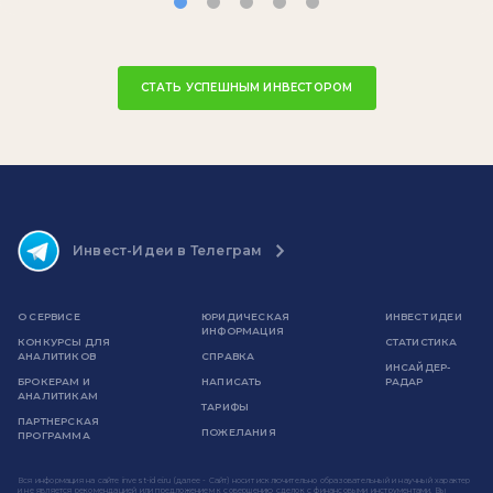
СТАТЬ УСПЕШНЫМ ИНВЕСТОРОМ
Инвест-Идеи в Телеграм
О СЕРВИСЕ
ЮРИДИЧЕСКАЯ
ИНВЕСТ ИДЕИ
ИНФОРМАЦИЯ
КОНКУРСЫ ДЛЯ
СТАТИСТИКА
АНАЛИТИКОВ
СПРАВКА
ИНСАЙДЕР-
БРОКЕРАМ И
НАПИСАТЬ
РАДАР
АНАЛИТИКАМ
ТАРИФЫ
ПАРТНЕРСКАЯ
ПОЖЕЛАНИЯ
ПРОГРАММА
Вся информация на сайте invest-idei.ru (далее - Сайт) носит исключительно образовательный и научный характер
и не является рекомендацией или предложением к совершению сделок с финансовыми инструментами. Вы