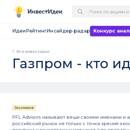
Идеи
Рейтинг
Инсайдер-радар
Конкурс анал
Все инвестидеи
Газпром - кто и
Эксклюзив
PFL Advisors называют вещи своими именами и 
российский рынок не только с точки зрения эко
политики и психологии участников (что правильн