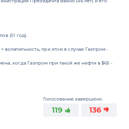
нистрации Президента Вайно (46 лет) и его
ов (51 год).
 волатильность, при этом в случае Газпром -
мена, когда Газпром при такой же нефти в $65 -
Голосование завершено.
119
136