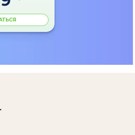
89
АТЬСЯ
т