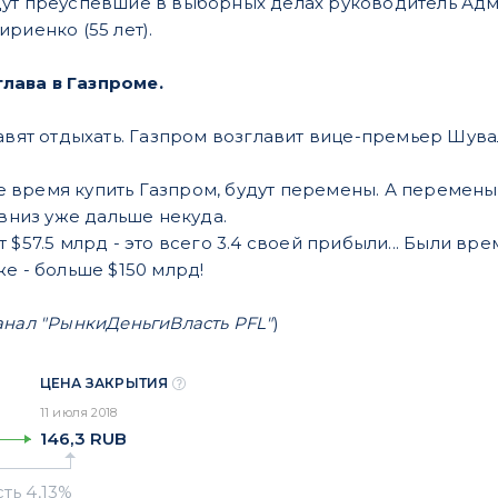
ут преуспевшие в выборных делах руководитель Адми
риенко (55 лет).
 глава в Газпроме.
авят отдыхать. Газпром возглавит вице-премьер Шувал
 время купить Газпром, будут перемены. А перемены =
 вниз уже дальше некуда.
 $57.5 млрд - это всего 3.4 своей прибыли... Были вре
е - больше $150 млрд!
анал "РынкиДеньгиВласть PFL"
)
ЦЕНА ЗАКРЫТИЯ
11 июля 2018
146,3
RUB