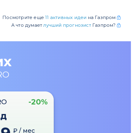
Посмотрите еще
11 активных идеи
на Газпром
А что думает
лучший прогнозист
Газпром?
их
RO
-20%
RO
од
₽ / мес