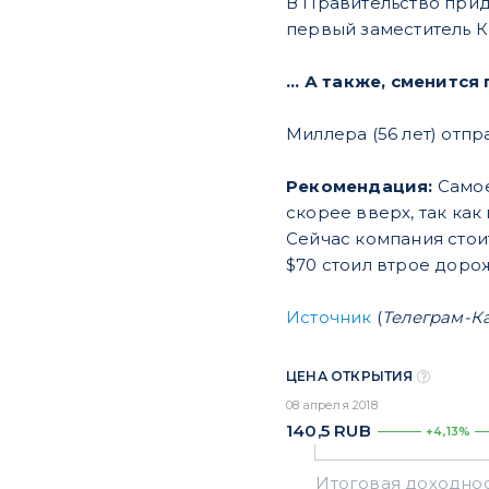
В Правительство прид
первый заместитель Ки
... А также, сменится
Миллера (56 лет) отпр
Рекомендация:
Самое
скорее вверх, так как
Сейчас компания стоит
$70 стоил втрое дорож
Источник
(
Телеграм-К
ЦЕНА ОТКРЫТИЯ
08 апреля 2018
140,5
RUB
+4,13%