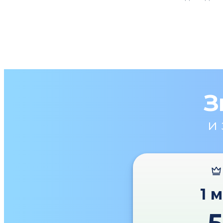
З
и
1 