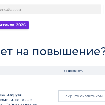
итиков 2026
дет на повышение
Тек. доходность
анализируют
Закрыта аналитиком
номики, но также
о). Сейчас задались