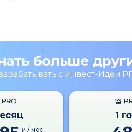
нать больше друг
 зарабатывать с Инвест-Идеи P
PRO
P
месяц
1 г
₽ / мес