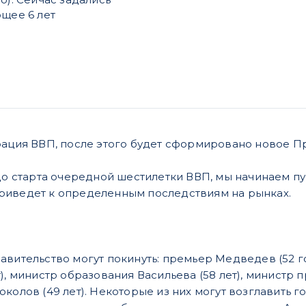
ющее 6 лет
рация ВВП, после этого будет сформировано новое П
 до старта очередной шестилетки ВВП, мы начинаем п
риведет к определенным последствиям на рынках.
авительство могут покинуть: премьер Медведев (52 го
), министр образования Васильева (58 лет), министр 
околов (49 лет). Некоторые из них могут возглавить