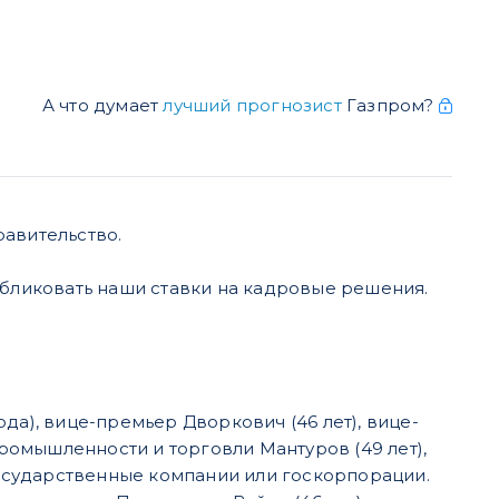
А что думает
лучший прогнозист
Газпром?
равительство.
убликовать наши ставки на кадровые решения.
да), вице-премьер Дворкович (46 лет), вице-
промышленности и торговли Мантуров (49 лет),
 государственные компании или госкорпорации.