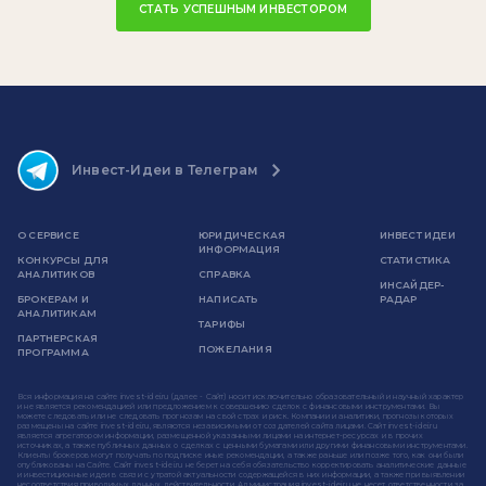
СТАТЬ УСПЕШНЫМ ИНВЕСТОРОМ
Инвест-Идеи в Телеграм
О СЕРВИСЕ
ЮРИДИЧЕСКАЯ
ИНВЕСТ ИДЕИ
ИНФОРМАЦИЯ
КОНКУРСЫ ДЛЯ
СТАТИСТИКА
АНАЛИТИКОВ
СПРАВКА
ИНСАЙДЕР-
БРОКЕРАМ И
НАПИСАТЬ
РАДАР
АНАЛИТИКАМ
ТАРИФЫ
ПАРТНЕРСКАЯ
ПОЖЕЛАНИЯ
ПРОГРАММА
Вся информация на сайте invest-idei.ru (далее - Сайт) носит исключительно образовательный и научный характер
и не является рекомендацией или предложением к совершению сделок с финансовыми инструментами. Вы
можете следовать или не следовать прогнозам на свой страх и риск. Компании и аналитики, прогнозы которых
размещены на сайте invest-idei.ru, являются независимыми от создателей сайта лицами. Сайт invest-idei.ru
является агрегатором информации, размещенной указанными лицами на интернет-ресурсах и в прочих
источниках, а также публичных данных о сделках с ценными бумагами или другими финансовыми инструментами.
Клиенты брокеров могут получать по подписке иные рекомендации, а также раньше или позже того, как они были
опубликованы на Сайте. Сайт invest-idei.ru не берет на себя обязательство корректировать аналитические данные
и инвестиционные идеи в связи с утратой актуальности содержащейся в них информации, а также при выявлении
несоответствия приводимых данных действительности. Администрация invest-idei.ru не несет ответственности за