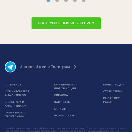
СТАТЬ УСПЕШНЫМ ИНВЕСТОРОМ
Инвест-Идеи в Телеграм
О СЕРВИСЕ
ЮРИДИЧЕСКАЯ
ИНВЕСТ ИДЕИ
ИНФОРМАЦИЯ
КОНКУРСЫ ДЛЯ
СТАТИСТИКА
АНАЛИТИКОВ
СПРАВКА
ИНСАЙДЕР-
БРОКЕРАМ И
НАПИСАТЬ
РАДАР
АНАЛИТИКАМ
ТАРИФЫ
ПАРТНЕРСКАЯ
ПОЖЕЛАНИЯ
ПРОГРАММА
Вся информация на сайте invest-idei.ru (далее - Сайт) носит исключительно образовательный и научный характер
и не является рекомендацией или предложением к совершению сделок с финансовыми инструментами. Вы