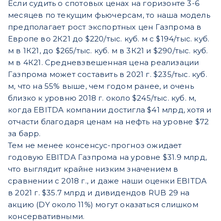
Если судить о спотовых ценах на горизонте 3-6
месяцев по текущим фьючерсам, то наша модель
предполагает рост экспортных цен Газпрома в
Европе во 2К21 до $220/тыс. куб. м с $194/тыс. куб.
м в 1К21, до $265/тыс. куб. м в 3К21 и $290/тыс. куб.
м в 4К21. Средневзвешенная цена реализации
Газпрома может составить в 2021 г. $235/тыс. куб.
м, что на 55% выше, чем годом ранее, и очень
близко к уровню 2018 г. около $245/тыс. куб. м,
когда EBITDA компании достигла $41 млрд, хотя и
отчасти благодаря ценам на нефть на уровне $72
за барр.
Тем не менее консенсус-прогноз ожидает
годовую EBITDA Газпрома на уровне $31.9 млрд,
что выглядит крайне низким значением в
сравнении с 2018 г., и даже наши оценки EBITDA
в 2021 г. $35.7 млрд и дивидендов RUB 29 на
акцию (DY около 11%) могут оказаться слишком
консервативными.