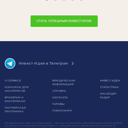
СТАТЬ УСПЕШНЫМ ИНВЕСТОРОМ
Инвест-Идеи в Телеграм
О СЕРВИСЕ
ЮРИДИЧЕСКАЯ
ИНВЕСТ ИДЕИ
ИНФОРМАЦИЯ
КОНКУРСЫ ДЛЯ
СТАТИСТИКА
АНАЛИТИКОВ
СПРАВКА
ИНСАЙДЕР-
БРОКЕРАМ И
НАПИСАТЬ
РАДАР
АНАЛИТИКАМ
ТАРИФЫ
ПАРТНЕРСКАЯ
ПОЖЕЛАНИЯ
ПРОГРАММА
Вся информация на сайте invest-idei.ru (далее - Сайт) носит исключительно образовательный и научный характер
и не является рекомендацией или предложением к совершению сделок с финансовыми инструментами. Вы