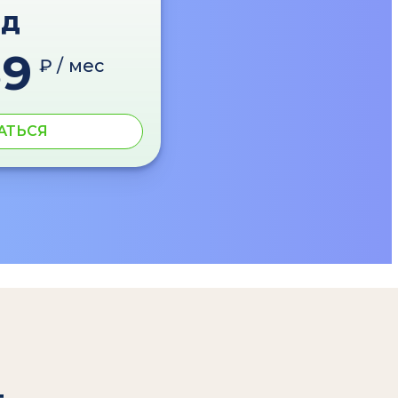
од
89
₽ / мес
АТЬСЯ