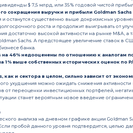
дивиденды $ 7,5 млрд, или 35% годовой чистой прибыл
го сокращения выручки и прибыли Goldman Sachs
ели и останутся существенно выше докризисных уровне
олгосрочного роста и продолжит выигрывать от улу
я достаточно высокой активности на рынке M&A, а т
oldman Sachs. А предстоящее увеличение ставок в С
изнесе банка.
 на 46% недооценены по отношению к аналогам по 
а 1% выше собственных исторических оценок по P/E
s, как и сектора в целом, сильно зависит от экон
ого ухудшения можно ожидать снижения активности кл
в от переоценки инвестиционных портфелей, негати
ситуации станет вероятным новое введение ограниче
а
ческого анализа на дневном графике акции Goldman S
 Если пробой данного уровня подтвердится, целью да