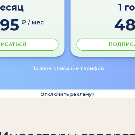
месяц
1 г
595
4
₽ / мес
ИСАТЬСЯ
ПОДПИС
Полное описание тарифов
Отключить рекламу?