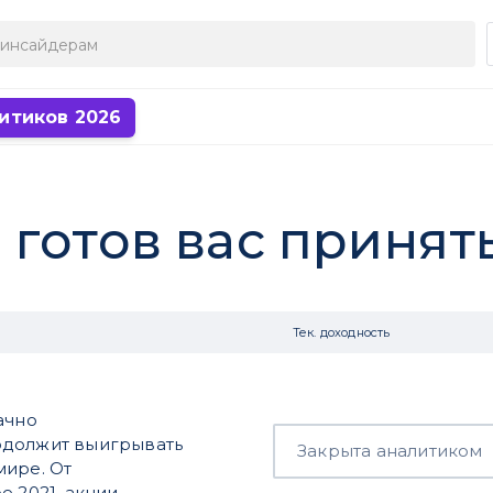
итиков 2026
готов вас принят
Тек. доходность
ачно
одолжит выигрывать
Закрыта аналитиком
мире. От
е 2021, акции