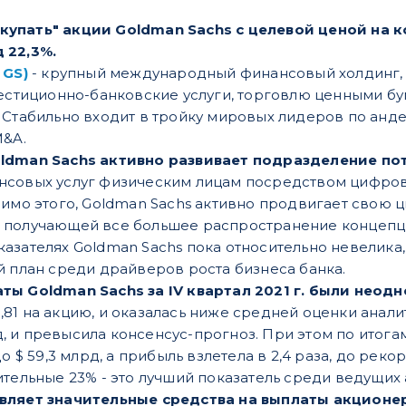
пать" акции Goldman Sachs с целевой ценой на кон
 22,3%.
 GS)
- крупный международный финансовый холдинг,
вестиционно-банковские услуги, торговлю ценными 
 Стабильно входит в тройку мировых лидеров по анде
M&A.
ldman Sachs активно развивает подразделение по
нсовых услуг физическим лицам посредством цифров
мимо этого, Goldman Sachs активно продвигает свою
получающей все большее распространение концепции
азателях Goldman Sachs пока относительно невелика,
й план среди драйверов роста бизнеса банка.
ты Goldman Sachs за IV квартал 2021 г. были неод
 10,81 на акцию, и оказалась ниже средней оценки анал
лрд, и превысила консенсус-прогноз. При этом по ито
о $ 59,3 млрд, а прибыль взлетела в 2,4 раза, до реко
ительные 23% - это лучший показатель среди ведущих
вляет значительные средства на выплаты акционе