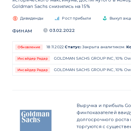
Goldman Sachs снизились на 15%
Дивиденды
Рост прибыли
Выкуп акц
03.02.2022
ФИНАМ
18.11.2022
Статус:
Закрыта аналитиком.
К
Обновление
GOLDMAN SACHS GROUP INC, 10% Owner
Инсайдер Радар
GOLDMAN SACHS GROUP INC, 10% Owner
Инсайдер Радар
Выручка и прибыль Go
финпоказателей ввиду
долгосрочного роста 
торгуются с существе