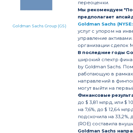
переоценки.
Мы рекомендуем "Поку
предполагает апсайд
Goldman Sachs (NYSE:
Goldman Sachs Group (GS)
услуг с упором на ин
управление активами.
организации сделок 
В последние годы Go
широкий спектр фина
by Goldman Sachs. По
работающую в рамках 
направлений в финпок
могут выйти на первы
Финансовые результа
до $ 3,81 млрд, или $
на 7,6%, до $ 12,64 м
подскочила на 33,2%, д
(ROE) составила внуш
Goldman Sachs напра