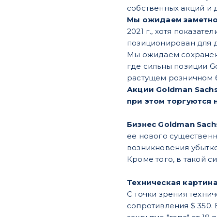
собственных акций и 
Мы ожидаем заметно
2021 г., хотя показат
позиционирован для д
Мы ожидаем сохранени
где сильны позиции G
растущем розничном б
Акции Goldman Sachs
при этом торгуются н
Бизнес Goldman Sach
ее нового существенн
возникновения убытко
Кроме того, в такой 
Техническая картин
С точки зрения техни
сопротивления $ 350.