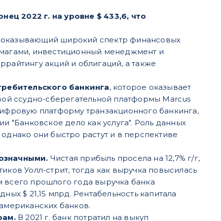
ец 2022 г. на уровне $ 433,6, что
 оказывающий широкий спектр финансовых
бумагами, инвестиционный менеджмент и
ррайтингу акций и облигаций, а также
требительского банкинга
, которое оказывает
ой ссудно-сберегательной платформы Marcus
 цифровую платформу транзакционного банкинга,
 "Банковское дело как услуга". Роль данных
 однако они быстро растут и в перспективе
нозначными.
Чистая прибыль просела на 12,7% г/г,
итиков Уолл-стрит, тогда как выручка повысилась
гам всего прошлого года выручка банка
рдных $ 21,15 млрд. Рентабельность капитала
 американских банков.
рам.
В 2021 г. банк потратил на выкуп