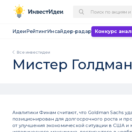
Идеи
Рейтинг
Инсайдер-радар
Конкурс анал
Все инвестидеи
Мистер Голдман 
Аналитики Финам считают, что Goldman Sachs уд
позиционирован для долгосрочного роста и пр
от улучшения экономической ситуации в США и 
исторического максимума, достигнутого в ноябр