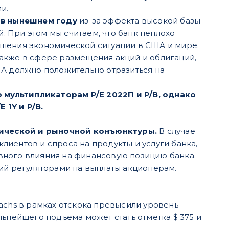
и.
 в нынешнем году
из-за эффекта высокой базы
й. При этом мы считаем, что банк неплохо
чшения экономической ситуации в США и мире.
акже в сфере размещения акций и облигаций,
ША должно положительно отразиться на
мультипликаторам P/E 2022П и P/B, однако
 1Y и P/B.
омической и рыночной конъюнктуры.
В случае
иентов и спроса на продукты и услуги банка,
вного влияния на финансовую позицию банка.
ний регуляторами на выплаты акционерам.
achs в рамках отскока превысили уровень
льнейшего подъема может стать отметка $ 375 и