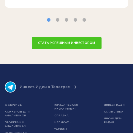
СТАТЬ УСПЕШНЫМ ИНВЕСТОРОМ
Инвест-Идеи в Телеграм
О СЕРВИСЕ
ЮРИДИЧЕСКАЯ
ИНВЕСТ ИДЕИ
ИНФОРМАЦИЯ
КОНКУРСЫ ДЛЯ
СТАТИСТИКА
АНАЛИТИКОВ
СПРАВКА
ИНСАЙДЕР-
БРОКЕРАМ И
НАПИСАТЬ
РАДАР
АНАЛИТИКАМ
ТАРИФЫ
ПАРТНЕРСКАЯ