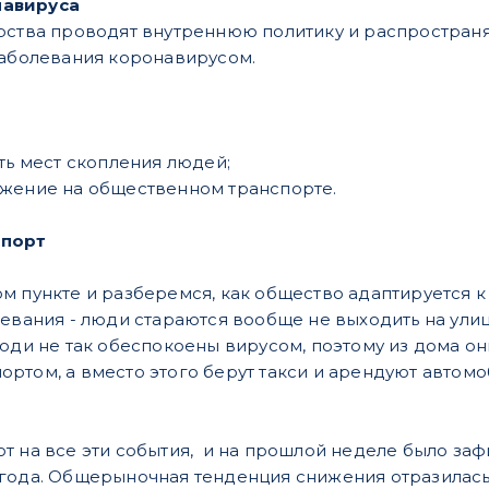
навируса
рства проводят внутреннюю политику и распростран
заболевания коронавирусом.
ть мест скопления людей;
ижение на общественном транспорте.
спорт
 пункте и разберемся, как общество адаптируется к э
евания - люди стараются вообще не выходить на улиц
юди не так обеспокоены вирусом, поэтому из дома они
ртом, а вместо этого берут такси и арендуют автомо
т на все эти события, и на прошлой неделе было за
года. Общерыночная тенденция снижения отразилась 