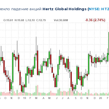
екло падение акций
Hertz Global Holdings (
NYSE: HT