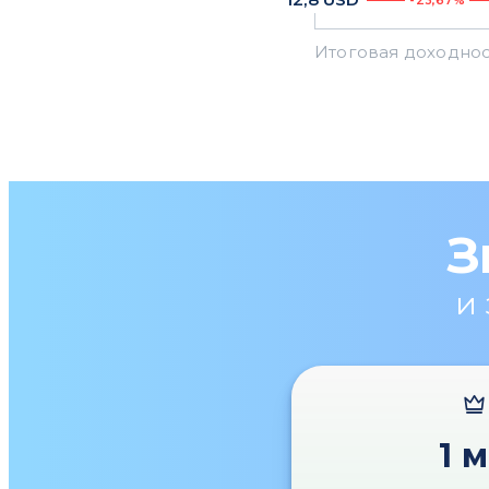
-23,67%
З
и
1 