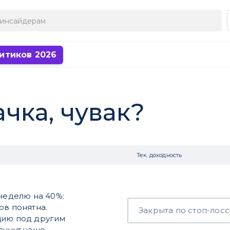
итиков 2026
ачка, чувак?
Тек. доходность
 неделю на 40%:
ов понятна.
Закрыта по стоп-лосс
цию под другим
ачнут чаще