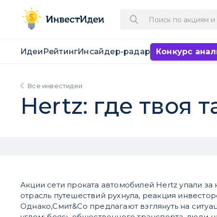
Идеи
Рейтинг
Инсайдер-радар
Конкурс анал
Все инвестидеи
Hertz: где твоя т
Акции сети проката автомобилей Hertz упали за
отрасль путешествий рухнула, реакция инвестор
Однако,Смит&Co предлагают взглянуть на ситуа
углом: боясь общественного транспорта, люди н