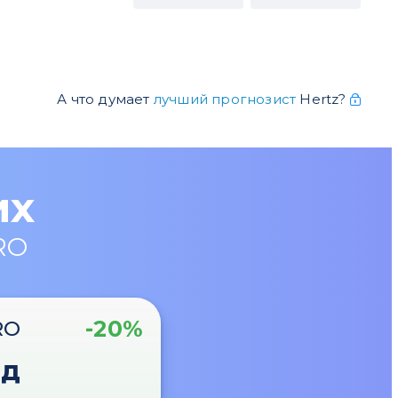
А что думает
лучший прогнозист
Hertz?
их
RO
-20%
RO
од