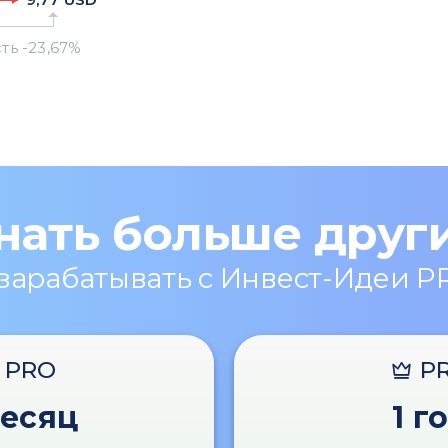
нать больше друг
 зарабатывать с Инвест-Идеи P
PRO
P
месяц
1 г