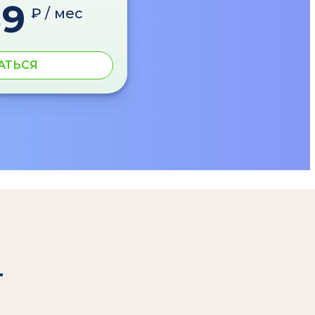
89
₽ / мес
АТЬСЯ
т