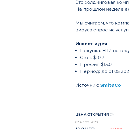
Это холдинговая комп
На прошлой неделе ак
Мы считаем, что компа
вируса спрос на услуг
Инвест-идея
Покупка: HTZ по те
Стоп: $10.7
Профит: $15.0
Период: до 01.05.20
Источник:
Smit&Co
ЦЕНА ОТКРЫТИЯ
02 марта 2020
12,8
USD