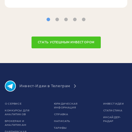
СТАТЬ УСПЕШНЫМ ИНВЕСТОРОМ
Инвест-Идеи в Телеграм
О СЕРВИСЕ
ЮРИДИЧЕСКАЯ
ИНВЕСТ ИДЕИ
ИНФОРМАЦИЯ
КОНКУРСЫ ДЛЯ
СТАТИСТИКА
АНАЛИТИКОВ
СПРАВКА
ИНСАЙДЕР-
БРОКЕРАМ И
НАПИСАТЬ
РАДАР
АНАЛИТИКАМ
ТАРИФЫ
ПАРТНЕРСКАЯ