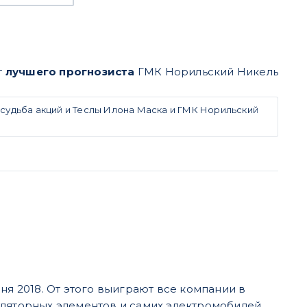
т
лучшего прогнозиста
ГМК Норильский Никель
о судьба акций и Теслы Илона Маска и ГМК Норильский
ня 2018. От этого выиграют все компании в
уляторных элементов и самих электромобилей.