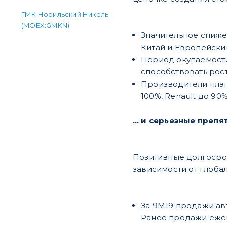
ГМК Норильский Никель
(MOEX:GMKN)
Значительное сниже
Китай и Европейски
Период окупаемости 
способствовать рост
Производители план
100%, Renault до 90%
… и серьезные препя
Позитивные долгосро
зависимости от глоба
За 9М19 продажи авто
Ранее продажи ежег