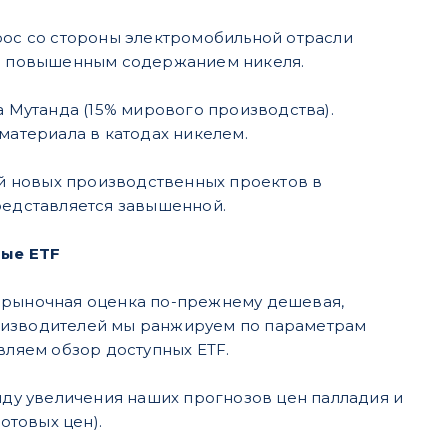
рос со стороны электромобильной отрасли
ы с повышенным содержанием никеля.
а Мутанда (15% мирового производства).
атериала в катодах никелем.
й новых производственных проектов в
редставляется завышенной.
рые ETF
: рыночная оценка по-прежнему дешевая,
роизводителей мы ранжируем по параметрам
вляем обзор доступных ETF.
ду увеличения наших прогнозов цен палладия и
потовых цен).