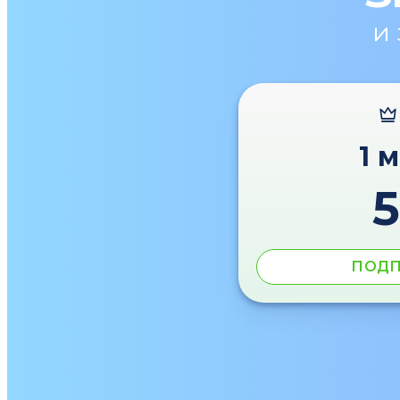
и
1 
ПОДП