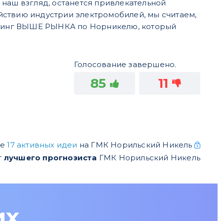
 наш взгляд, останется привлекательной
йствию индустрии электромобилей, мы считаем,
ейтинг ВЫШЕ РЫНКА по Норникелю, который
Голосование завершено.
85
11
ще
17 активных идеи
на ГМК Норильский Никель
т
лучшего прогнозиста
ГМК Норильский Никель
их