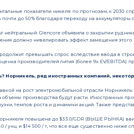
тальные показатели никеля: по прогнозам, к 2030 сп
% почти до 50% благодаря переходу на аккумулятор
ьт нейтральный: Glencore объявила о закрытии рудник
ния должно нивелировать эффект замещения этого м
родолжит превышать спрос вследствие ввода в стро
оценка производителей лития (более 9x EV/EBITDA) п
ь? Норникель, ряд иностранных компаний, некото
авкой на рост электромобильной отрасли Норникель
а объемы производства будут расти. Иностранных п
рузки, темпов роста и динамики акций. Также предста
Норникеля повышена до $33.0/GDR (ВЫШЕ РЫНКА) вви
50 / унц. и $14 500 / т, что все еще существенно ниже с