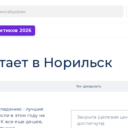
итиков 2026
тает в Норильск
Тек. доходность
впадению - лучшие
осли в этом году на
Закрыта (целевая це
МК все еще дешев,
достигнута)
 рынка