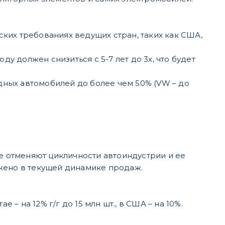
ких требованиях ведущих стран, таких как США,
у должен снизиться с 5-7 лет до 3х, что будет
дных автомобилей до более чем 50% (VW – до
 отменяют цикличности автоиндустрии и ее
жено в текущей динамике продаж.
е – на 12% г/г до 15 млн шт., в США – на 10%.