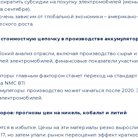
сократить субсидии на покупку электромобилей (июн
в сентябре).
чень зависим от глобальной экономики – американо
ского роста.
 стоимостную цепочку в производстве аккумулято
окий анализ отрасли, включая производство сырья и 
лей электромобилей, финансовые показатели участни
оры: главным фактором станет переход на стандарт N
на NMС 811.
муляторы: производство может начаться после 2020. 
электромобилей.
оров: прогнозы цен на никель, кобальт и литий
ится в избытке. Цены на эти материалы резко выросл
-17, но затем упали: рынок переоценил эффект кратко