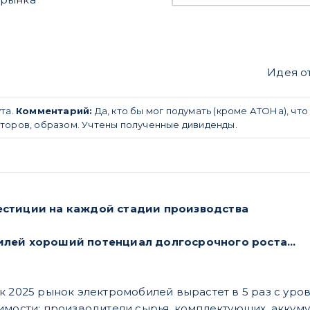
Идея о
та.
Комментарий:
Да, кто бы мог подумать (кроме АТОНа), чт
торов, образом. Учтены полученные дивиденды.
естиции на каждой стадии производства
илей хороший потенциал долгосрочного роста…
к 2025 рынок электромобилей вырастет в 5 раз с уров
имости: производители сырья, комплектующих, аккум