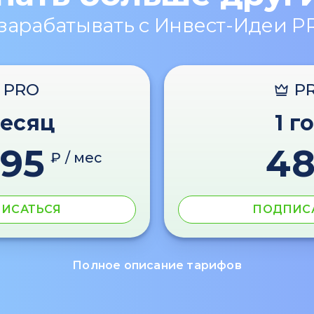
 зарабатывать с Инвест-Идеи P
PRO
P
месяц
1 г
595
4
₽ / мес
ИСАТЬСЯ
ПОДПИС
Полное описание тарифов