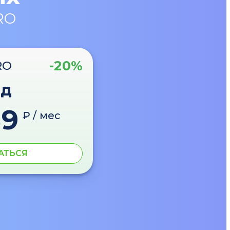
RO
-20%
RO
од
89
₽ / мес
АТЬСЯ