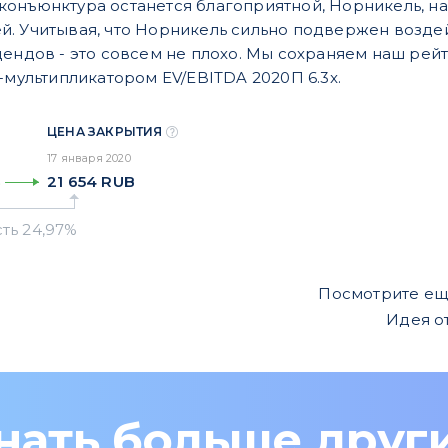
онъюнктура останется благоприятной, Норникель, на
. Учитывая, что Норникель сильно подвержен возде
дендов - это совсем не плохо. Мы сохраняем наш р
-мультипликатором EV/EBITDA 2020П 6.3x.
ЦЕНА ЗАКРЫТИЯ
17 января 2020
21 654
RUB
%
Посмотрите е
Идея о
нать больше друг