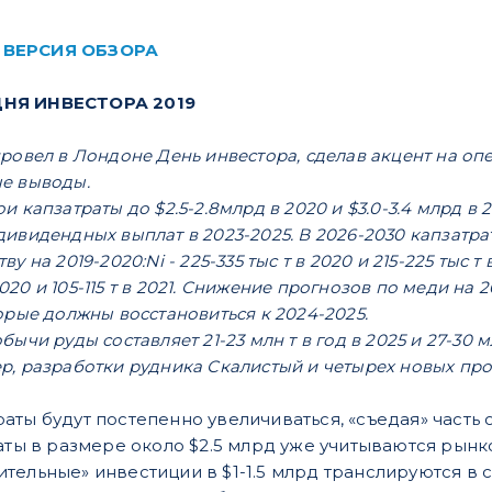
 ВЕРСИЯ ОБЗОРА
ДНЯ ИНВЕСТОРА 2019
провел в Лондоне День инвестора, сделав акцент на о
е выводы.
 капзатраты до $2.5-2.8млрд в 2020 и $3.0-3.4 млрд в 202
ивидендных выплат в 2023-2025. В 2026-2030 капзатрат
 на 2019-2020:Ni - 225-335 тыс т в 2020 и 215-225 тыс т в
в 2020 и 105-115 т в 2021. Снижение прогнозов по меди н
орые должны восстановиться к 2024-2025.
ычи руды составляет 21-23 млн т в год в 2025 и 27-30 
, разработки рудника Скалистый и четырех новых про
раты будут постепенно увеличиваться, «съедая» час
раты в размере около $2.5 млрд уже учитываются рынк
тельные» инвестиции в $1-1.5 млрд транслируются в с