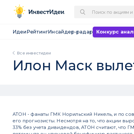
Идеи
Рейтинг
Инсайдер-радар
Конкурс анал
Все инвестидеи
Илон Маск выле
АТОН - фанаты ГМК Норильский Никель, и по со
его прогнозисты. Несмотря на то, что акции выр
33% без учета дивидендов, АТОН считают, что Г
потому что он ключевой бенефициар растущего