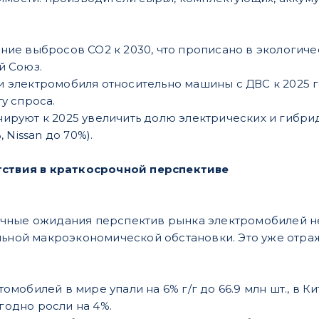
ние выбросов CO2 к 2030, что прописано в экологичес
й Союз.
электромобиля относительно машины с ДВС к 2025 год
у спроса.
ируют к 2025 увеличить долю электрических и гибри
, Nissan до 70%).
тствия в краткосрочной перспективе
чные ожидания перспектив рынка электромобилей не
льной макроэкономической обстановки. Это уже отра
мобилей в мире упали на 6% г/г до 66.9 млн шт., в Кита
одно росли на 4%.