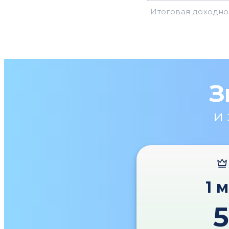
З
и
1 