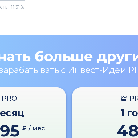
нать больше друг
 зарабатывать с Инвест-Идеи P
PRO
P
месяц
1 г
595
4
₽ / мес