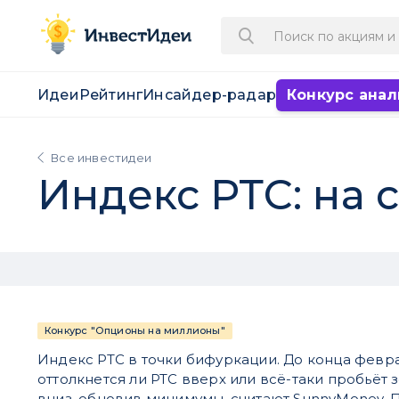
Идеи
Рейтинг
Инсайдер-радар
Конкурс анал
Все инвестидеи
Индекс РТС: на с
Конкурс "Опционы на миллионы"
Индекс РТС в точки бифуркации. До конца февра
оттолкнется ли РТС вверх или всё-таки пробьёт
вниз, обновив минимумы, считают SunnyMoney. П