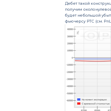
Дебет такой конструк
получим околонулевой 
будет небольшой убыт
фьючерсу РТС (см. PnL