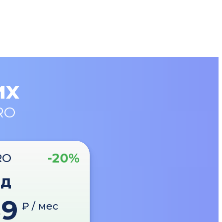
их
RO
-20%
RO
од
89
₽ / мес