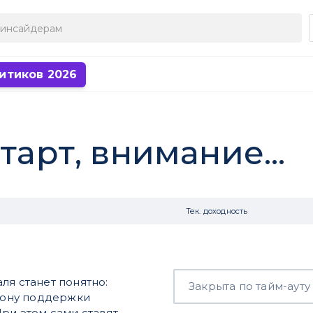
итиков 2026
тарт, внимание...
Тек. доходность
ля станет понятно:
Закрыта по тайм-ауту
 зону поддержки
ри этом сами ставят