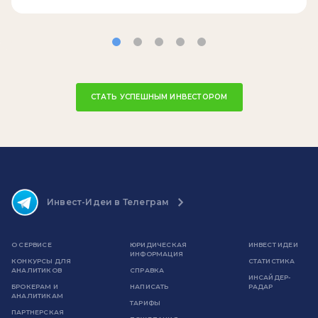
СТАТЬ УСПЕШНЫМ ИНВЕСТОРОМ
Инвест-Идеи в Телеграм
О СЕРВИСЕ
ЮРИДИЧЕСКАЯ
ИНВЕСТ ИДЕИ
ИНФОРМАЦИЯ
КОНКУРСЫ ДЛЯ
СТАТИСТИКА
АНАЛИТИКОВ
СПРАВКА
ИНСАЙДЕР-
БРОКЕРАМ И
НАПИСАТЬ
РАДАР
АНАЛИТИКАМ
ТАРИФЫ
ПАРТНЕРСКАЯ