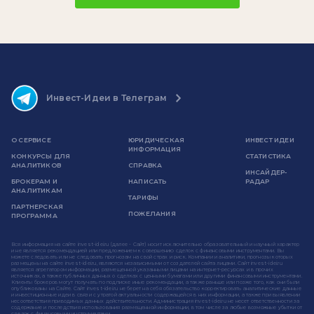
Инвест-Идеи в Телеграм
О СЕРВИСЕ
ЮРИДИЧЕСКАЯ
ИНВЕСТ ИДЕИ
ИНФОРМАЦИЯ
КОНКУРСЫ ДЛЯ
СТАТИСТИКА
АНАЛИТИКОВ
СПРАВКА
ИНСАЙДЕР-
БРОКЕРАМ И
НАПИСАТЬ
РАДАР
АНАЛИТИКАМ
ТАРИФЫ
ПАРТНЕРСКАЯ
ПОЖЕЛАНИЯ
ПРОГРАММА
Вся информация на сайте invest-idei.ru (далее - Сайт) носит исключительно образовательный и научный характер
и не является рекомендацией или предложением к совершению сделок с финансовыми инструментами. Вы
можете следовать или не следовать прогнозам на свой страх и риск. Компании и аналитики, прогнозы которых
размещены на сайте invest-idei.ru, являются независимыми от создателей сайта лицами. Сайт invest-idei.ru
является агрегатором информации, размещенной указанными лицами на интернет-ресурсах и в прочих
источниках, а также публичных данных о сделках с ценными бумагами или другими финансовыми инструментами.
Клиенты брокеров могут получать по подписке иные рекомендации, а также раньше или позже того, как они были
опубликованы на Сайте. Сайт invest-idei.ru не берет на себя обязательство корректировать аналитические данные
и инвестиционные идеи в связи с утратой актуальности содержащейся в них информации, а также при выявлении
несоответствия приводимых данных действительности. Администрация invest-idei.ru не несет ответственности за
содержание и последствия использования размещенной информации, в том числе за любые возможные убытки от
сделок с финансовыми инструментами.