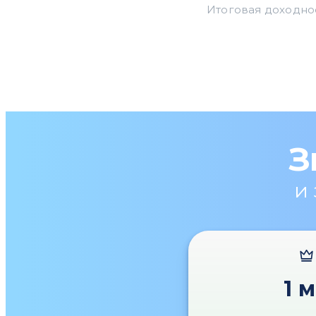
З
и
1 