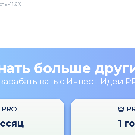
нать больше друг
 зарабатывать с Инвест-Идеи P
PRO
P
месяц
1 г