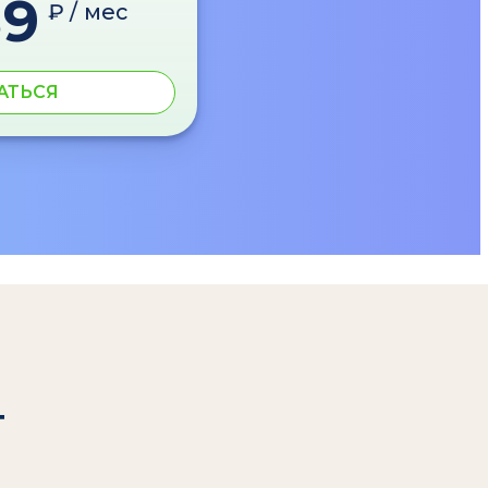
89
₽ / мес
АТЬСЯ
т