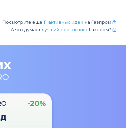
Посмотрите еще
11 активных идеи
на Газпром
А что думает
лучший прогнозист
Газпром?
их
RO
-20%
RO
од