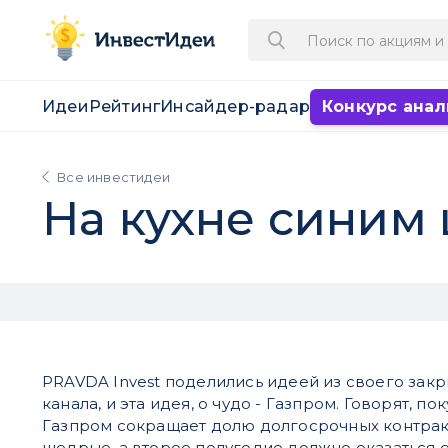
Идеи
Рейтинг
Инсайдер-радар
Конкурс анал
Все инвестидеи
На кухне синим 
PRAVDA Invest поделились идеей из своего закр
канала, и эта идея, о чудо - Газпром. Говорят, по
Газпром сокращает долю долгосрочных контра
щедрые, а второе полугодие должно оказаться 