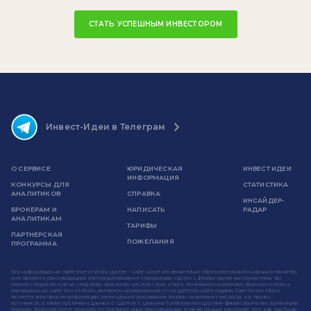
СТАТЬ УСПЕШНЫМ ИНВЕСТОРОМ
Инвест-Идеи в Телеграм
О СЕРВИСЕ
ЮРИДИЧЕСКАЯ
ИНВЕСТ ИДЕИ
ИНФОРМАЦИЯ
КОНКУРСЫ ДЛЯ
СТАТИСТИКА
АНАЛИТИКОВ
СПРАВКА
ИНСАЙДЕР-
БРОКЕРАМ И
НАПИСАТЬ
РАДАР
АНАЛИТИКАМ
ТАРИФЫ
ПАРТНЕРСКАЯ
ПОЖЕЛАНИЯ
ПРОГРАММА
Вся информация на сайте invest-idei.ru (далее - Сайт) носит исключительно образовательный и научный характер
и не является рекомендацией или предложением к совершению сделок с финансовыми инструментами. Вы
можете следовать или не следовать прогнозам на свой страх и риск. Компании и аналитики, прогнозы которых
размещены на сайте invest-idei.ru, являются независимыми от создателей сайта лицами. Сайт invest-idei.ru
является агрегатором информации, размещенной указанными лицами на интернет-ресурсах и в прочих
источниках, а также публичных данных о сделках с ценными бумагами или другими финансовыми инструментами.
Клиенты брокеров могут получать по подписке иные рекомендации, а также раньше или позже того, как они были