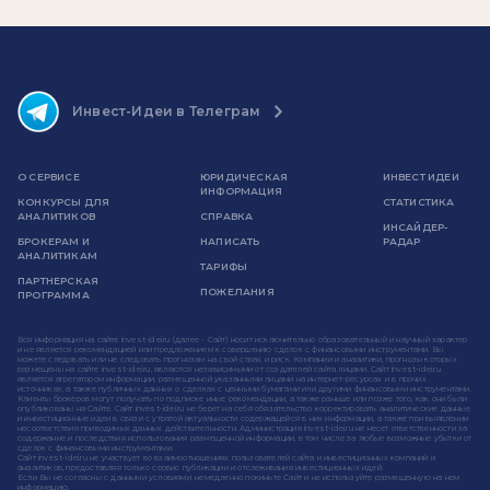
Инвест-Идеи в Телеграм
О СЕРВИСЕ
ЮРИДИЧЕСКАЯ
ИНВЕСТ ИДЕИ
ИНФОРМАЦИЯ
КОНКУРСЫ ДЛЯ
СТАТИСТИКА
АНАЛИТИКОВ
СПРАВКА
ИНСАЙДЕР-
БРОКЕРАМ И
НАПИСАТЬ
РАДАР
АНАЛИТИКАМ
ТАРИФЫ
ПАРТНЕРСКАЯ
ПОЖЕЛАНИЯ
ПРОГРАММА
Вся информация на сайте invest-idei.ru (далее - Сайт) носит исключительно образовательный и научный характер
и не является рекомендацией или предложением к совершению сделок с финансовыми инструментами. Вы
можете следовать или не следовать прогнозам на свой страх и риск. Компании и аналитики, прогнозы которых
размещены на сайте invest-idei.ru, являются независимыми от создателей сайта лицами. Сайт invest-idei.ru
является агрегатором информации, размещенной указанными лицами на интернет-ресурсах и в прочих
источниках, а также публичных данных о сделках с ценными бумагами или другими финансовыми инструментами.
Клиенты брокеров могут получать по подписке иные рекомендации, а также раньше или позже того, как они были
опубликованы на Сайте. Сайт invest-idei.ru не берет на себя обязательство корректировать аналитические данные
и инвестиционные идеи в связи с утратой актуальности содержащейся в них информации, а также при выявлении
несоответствия приводимых данных действительности. Администрация invest-idei.ru не несет ответственности за
содержание и последствия использования размещенной информации, в том числе за любые возможные убытки от
сделок с финансовыми инструментами.
Сайт invest-idei.ru не участвует во взаимоотношениях пользователей сайта и инвестиционных компаний и
аналитиков, предоставляя только сервис публикации и отслеживания инвестиционных идей.
Если Вы не согласны с данными условиями, немедленно покиньте Сайт и не используйте размещенную на нем
информацию.