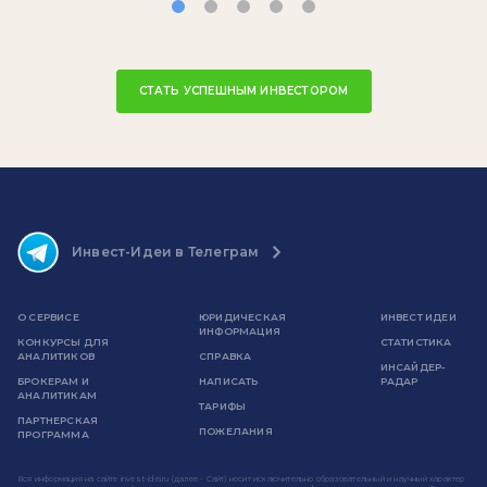
СТАТЬ УСПЕШНЫМ ИНВЕСТОРОМ
Инвест-Идеи в Телеграм
О СЕРВИСЕ
ЮРИДИЧЕСКАЯ
ИНВЕСТ ИДЕИ
ИНФОРМАЦИЯ
КОНКУРСЫ ДЛЯ
СТАТИСТИКА
АНАЛИТИКОВ
СПРАВКА
ИНСАЙДЕР-
БРОКЕРАМ И
НАПИСАТЬ
РАДАР
АНАЛИТИКАМ
ТАРИФЫ
ПАРТНЕРСКАЯ
ПОЖЕЛАНИЯ
ПРОГРАММА
Вся информация на сайте invest-idei.ru (далее - Сайт) носит исключительно образовательный и научный характер