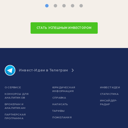
СТАТЬ УСПЕШНЫМ ИНВЕСТОРОМ
Инвест-Идеи в Телеграм
О СЕРВИСЕ
ЮРИДИЧЕСКАЯ
ИНВЕСТ ИДЕИ
ИНФОРМАЦИЯ
КОНКУРСЫ ДЛЯ
СТАТИСТИКА
АНАЛИТИКОВ
СПРАВКА
ИНСАЙДЕР-
БРОКЕРАМ И
НАПИСАТЬ
РАДАР
АНАЛИТИКАМ
ТАРИФЫ
ПАРТНЕРСКАЯ
ПОЖЕЛАНИЯ
ПРОГРАММА