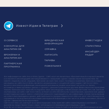
Инвест-Идеи в Телеграм
О СЕРВИСЕ
ЮРИДИЧЕСКАЯ
ИНВЕСТ ИДЕИ
ИНФОРМАЦИЯ
КОНКУРСЫ ДЛЯ
СТАТИСТИКА
АНАЛИТИКОВ
СПРАВКА
ИНСАЙДЕР-
БРОКЕРАМ И
НАПИСАТЬ
РАДАР
АНАЛИТИКАМ
ТАРИФЫ
ПАРТНЕРСКАЯ
ПОЖЕЛАНИЯ
ПРОГРАММА
Вся информация на сайте invest-idei.ru (далее - Сайт) носит исключительно образовательный и научный характер
и не является рекомендацией или предложением к совершению сделок с финансовыми инструментами. Вы
можете следовать или не следовать прогнозам на свой страх и риск. Компании и аналитики, прогнозы которых
размещены на сайте invest-idei.ru, являются независимыми от создателей сайта лицами. Сайт invest-idei.ru
является агрегатором информации, размещенной указанными лицами на интернет-ресурсах и в прочих
источниках, а также публичных данных о сделках с ценными бумагами или другими финансовыми инструментами.
Клиенты брокеров могут получать по подписке иные рекомендации, а также раньше или позже того, как они были
опубликованы на Сайте. Сайт invest-idei.ru не берет на себя обязательство корректировать аналитические данные
и инвестиционные идеи в связи с утратой актуальности содержащейся в них информации, а также при выявлении
несоответствия приводимых данных действительности. Администрация invest-idei.ru не несет ответственности за
содержание и последствия использования размещенной информации, в том числе за любые возможные убытки от
сделок с финансовыми инструментами.
Сайт invest-idei.ru не участвует во взаимоотношениях пользователей сайта и инвестиционных компаний и
аналитиков, предоставляя только сервис публикации и отслеживания инвестиционных идей.
Если Вы не согласны с данными условиями, немедленно покиньте Сайт и не используйте размещенную на нем