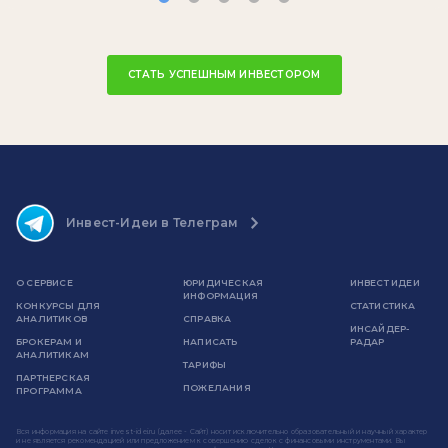
СТАТЬ УСПЕШНЫМ ИНВЕСТОРОМ
Инвест-Идеи в Телеграм
О СЕРВИСЕ
ЮРИДИЧЕСКАЯ
ИНВЕСТ ИДЕИ
ИНФОРМАЦИЯ
КОНКУРСЫ ДЛЯ
СТАТИСТИКА
АНАЛИТИКОВ
СПРАВКА
ИНСАЙДЕР-
БРОКЕРАМ И
НАПИСАТЬ
РАДАР
АНАЛИТИКАМ
ТАРИФЫ
ПАРТНЕРСКАЯ
ПОЖЕЛАНИЯ
ПРОГРАММА
Вся информация на сайте invest-idei.ru (далее - Сайт) носит исключительно образовательный и научный характер
и не является рекомендацией или предложением к совершению сделок с финансовыми инструментами. Вы