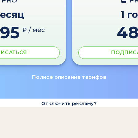
PRO
P
месяц
1 г
595
4
₽ / мес
ИСАТЬСЯ
ПОДПИС
Полное описание тарифов
Отключить рекламу?