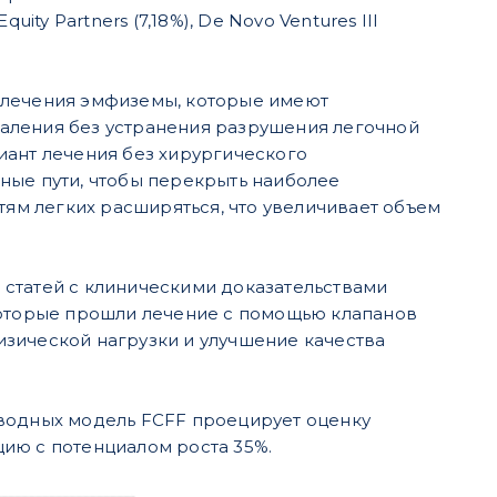
Equity Partners (7,18%), De Novo Ventures III
 лечения эмфиземы, которые имеют
аления без устранения разрушения легочной
иант лечения без хирургического
ные пути, чтобы перекрыть наиболее
тям легких расширяться, что увеличивает объем
х статей с клиническими доказательствами
которые прошли лечение с помощью клапанов
зической нагрузки и улучшение качества
вводных модель FCFF проецирует оценку
кцию с потенциалом роста 35%.