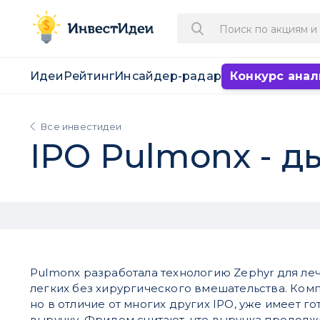
Идеи
Рейтинг
Инсайдер-радар
Конкурс анал
Все инвестидеи
IPO Pulmonx - 
Pulmonx разработала технологию Zephyr для ле
легких без хирургического вмешательства. Комп
но в отличие от многих других IPO, уже имеет г
выручку. Фридом считают, что выручка продолжи