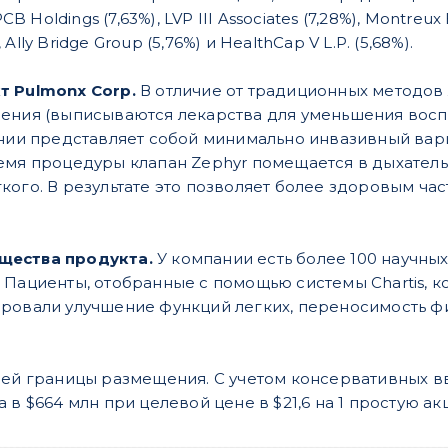
CB Holdings (7,63%), LVP III Associates (7,28%), Montreux 
), Ally Bridge Group (5,76%) и HealthCap V L.P. (5,68%).
т Pulmonx Corp.
В отличие от традиционных методов
ения (выписываются лекарства для уменьшения восп
ании представляет собой минимально инвазивный вар
емя процедуры клапан Zephyr помещается в дыхатель
кого. В результате это позволяет более здоровым час
щества продукта.
У компании есть более 100 научны
 Пациенты, отобранные с помощью системы Chartis, 
ровали улучшение функций легких, переносимость фи
ней границы размещения. C учетом консервативных 
 в $664 млн при целевой цене в $21,6 на 1 простую а