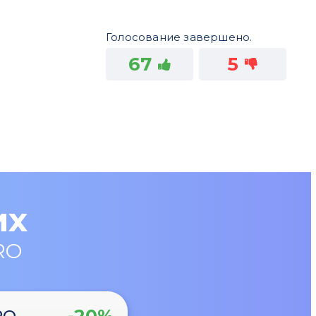
Голосование завершено.
67
5
их
RO