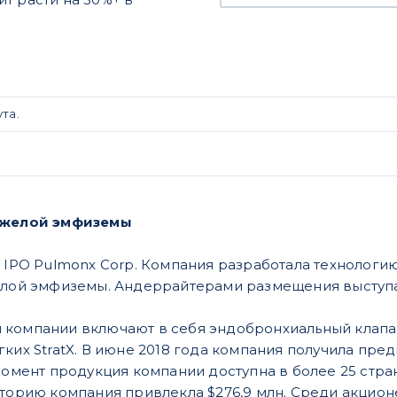
та.
тяжелой эмфиземы
я IPO Pulmonx Corp. Компания разработала технологи
елой эмфиземы. Андеррайтерами размещения выступают 
компании включают в себя эндобронхиальный клапан Z
гких StratX. В июне 2018 года компания получила п
момент продукция компании доступна в более 25 стран
торию компания привлекла $276,9 млн. Среди акционе