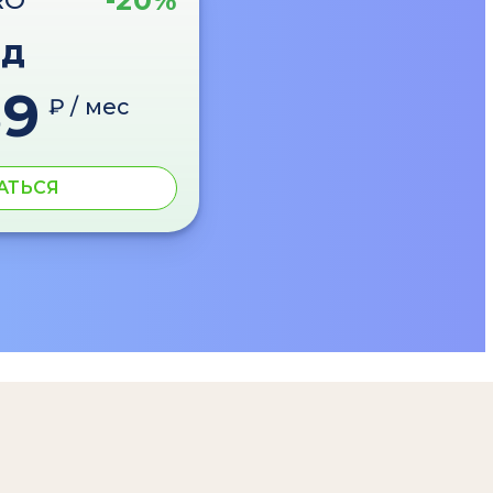
-20%
RO
од
89
₽ / мес
АТЬСЯ