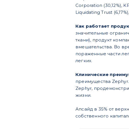
Corporation (30,12%), KP
Liquidating Trust (6,17%
Как работает продук
значительные огранич
ткани), продукт комп
вмешательства. Во вр
пораженные части лег
легких.
Клинические преиму
преимущества Zephyr.
Zephyr, продемонстри
жизни.
Апсайд в 35% от верх
собственного капитала