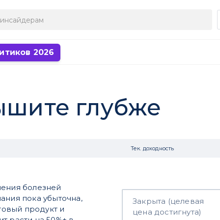
итиков 2026
дышите глубже
Тек. доходность
чения болезней
ания пока убыточна,
Закрыта (целевая
отовый продукт и
цена достигнута)
т расти на 50%+ в