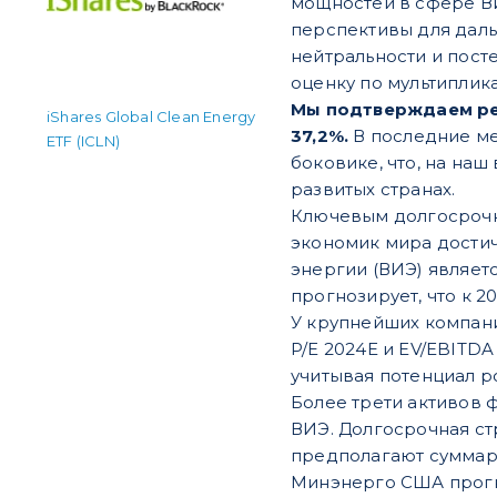
мощностей в сфере В
перспективы для даль
нейтральности и пост
оценку по мультиплик
Мы подтверждаем рейт
iShares Global Clean Energy
37,2%.
В последние ме
ETF (ICLN)
боковике, что, на на
развитых странах.
Ключевым долгосрочн
экономик мира достич
энергии (ВИЭ) являет
прогнозирует, что к 2
У крупнейших компани
P/E 2024E и EV/EBITDA
учитывая потенциал р
Более трети активов
ВИЭ. Долгосрочная ст
предполагают суммарн
Минэнерго США прогно