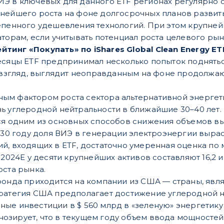
ИЭ в ключевых для данного ETF регионах регулярно
нейшего роста на фоне долгосрочных планов развит
епенного удешевления технологий. При этом крупне
аторам, если учитывать потенциал роста целевого рын
инг «Покупать» по iShares Global Clean Energy ETF
сяцы ETF предпринимал несколько попыток подняться 
ш взгляд, выглядит неоправданным на фоне продолжа
ым фактором роста сектора альтернативной энергет
ь углеродной нейтральности в ближайшие 30–40 лет
ся одним из основных способов снижения объемов вы
030 году доля ВИЭ в генерации электроэнергии выраст
й, входящих в ETF, достаточно умеренная оценка по
 2024E у десяти крупнейших активов составляют 16,2 и
оста рынка.
 фонда приходится на компании из США — страны, я
ратегия США предполагает достижение углеродной не
ые инвестиции в $ 560 млрд в «зеленую» энергетику 
зирует, что в текущем году объем ввода мощностей в