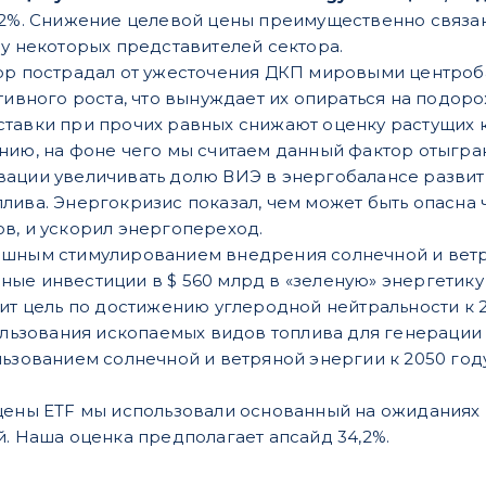
,2%. Снижение целевой цены преимущественно связа
 у некоторых представителей сектора.
ор пострадал от ужесточения ДКП мировыми центроб
ктивного роста, что вынуждает их опираться на подо
тавки при прочих равных снижают оценку растущих 
нию, на фоне чего мы считаем данный фактор отыгра
вации увеличивать долю ВИЭ в энергобалансе разви
лива. Энергокризис показал, чем может быть опасна
в, и ускорил энергопереход.
ешным стимулированием внедрения солнечной и ветр
ые инвестиции в $ 560 млрд в «зеленую» энергетику 
вит цель по достижению углеродной нейтральности к
пользования ископаемых видов топлива для генерации
ьзованием солнечной и ветряной энергии к 2050 году 
 цены ETF мы использовали основанный на ожидания
й. Наша оценка предполагает апсайд 34,2%.