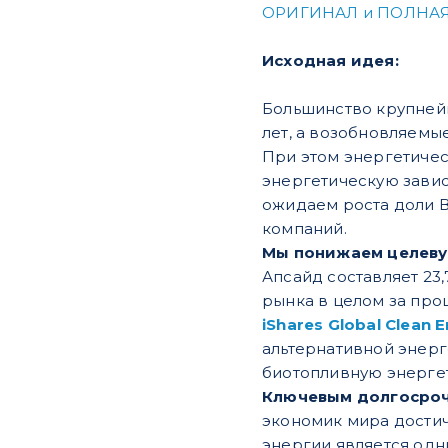
ОРИГИНАЛ и ПОЛНАЯ
Исходная идея:
Большинство крупней
лет, а возобновляемы
При этом энергетичес
энергетическую завис
ожидаем роста доли В
компаний.
Мы понижаем целевую 
Апсайд составляет 23
рынка в целом за пр
iShares Global Clean E
альтернативной энерг
биотопливную энергет
Ключевым долгосро
экономик мира достич
энергии является одн