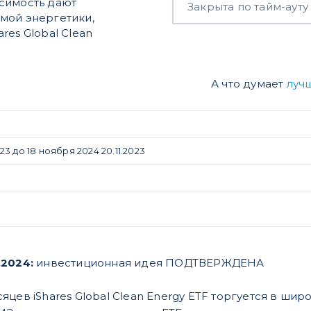
симость дают
Закрыта по тайм-ауту
мой энергетики,
res Global Clean
А что думает
луч
 до 18 ноября 2024 20.11.2023
.2024:
инвестиционная идея ПОДТВЕРЖДЕНА
цев iShares Global Clean Energy ETF торгуется в ши