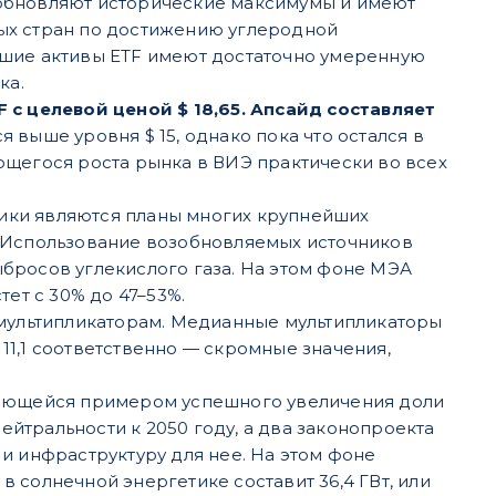
 обновляют исторические максимумы и имеют
ых стран по достижению углеродной
йшие активы ETF имеют достаточно умеренную
ка.
 с целевой ценой $ 18,65. Апсайд составляет
выше уровня $ 15, однако пока что остался в
ющегося роста рынка в ВИЭ практически во всех
ики являются планы многих крупнейших
. Использование возобновляемых источников
бросов углекислого газа. На этом фоне МЭА
ет с 30% до 47–53%.
 мультипликаторам. Медианные мультипликаторы
 11,1 соответственно — скромные значения,
вляющейся примером успешного увеличения доли
йтральности к 2050 году, а два законопроекта
и инфраструктуру для нее. На этом фоне
 солнечной энергетике составит 36,4 ГВт, или