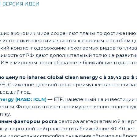
 ВЕРСИЯ ИДЕИ
ших экономик мира сохраняют планы по достижению 
е источники энергии являются ключевым способом до
кий кризис, подорожание ископаемых видов топлива 
имость от РФ дают дополнительный толчок в развити
ИЭ в мировом энергобалансе в ближайшие годы, что
цену по iShares Global Clean Energy с $ 29,45 до $
,7%. Снижение целевой цены преимущественно связан
ошедший год.
nergy (NASD: ICLN)
— ETF, нацеленный на инвестиции 
етики. Фонд охватывает преимущественно солнечную
ику.
чным фактором роста
сектора альтернативной энерг
ь углеродной нейтральности в ближайшие 30–40 лет
им из основных способов снижения объемов выбросо