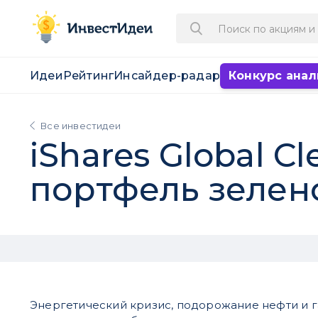
Идеи
Рейтинг
Инсайдер-радар
Конкурс анал
Все инвестидеи
iShares Global C
портфель зелен
Энергетический кризис, подорожание нефти и г