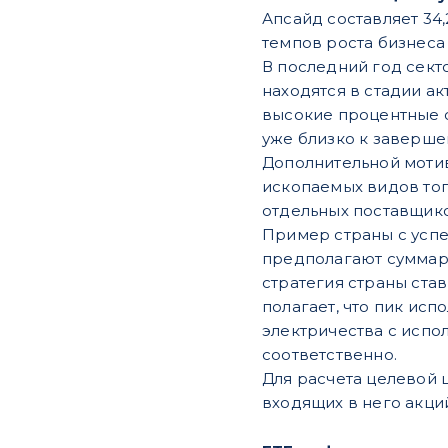
Апсайд составляет 34
темпов роста бизнеса
В последний год сект
находятся в стадии а
высокие процентные с
уже близко к заверше
Дополнительной моти
ископаемых видов топ
отдельных поставщико
Пример страны с усп
предполагают суммарн
стратегия страны ста
полагает, что пик ис
электричества с испол
соответственно.
Для расчета целевой
входящих в него акци