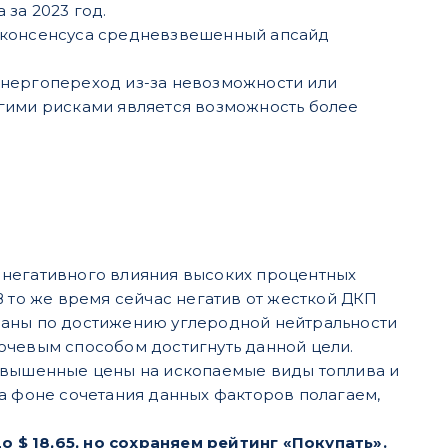
за 2023 год.
х консенсуса средневзвешенный апсайд
энергопереход из-за невозможности или
угими рисками является возможность более
за негативного влияния высоких процентных
В то же время сейчас негатив от жесткой ДКП
ланы по достижению углеродной нейтральности
ючевым способом достигнуть данной цели.
повышенные цены на ископаемые виды топлива и
На фоне сочетания данных факторов полагаем,
до $ 18,65, но сохраняем рейтинг «Покупать».