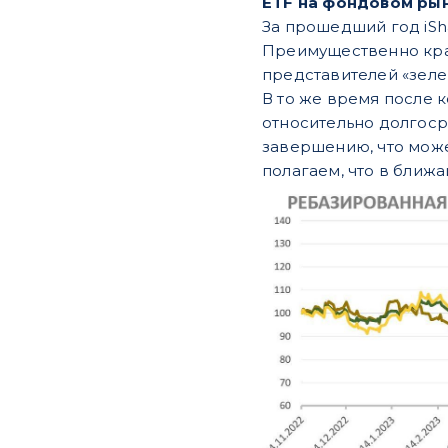
ETF на фондовом ры
За прошедший год iSha
Преимущественно край
представителей «зеле
В то же время после 
относительно долгоср
завершению, что може
полагаем, что в ближа