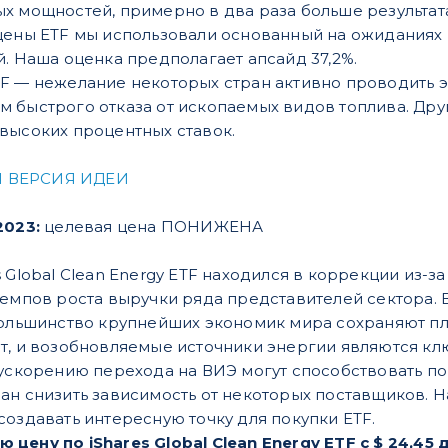
х мощностей, примерно в два раза больше результата 
 цены ETF мы использовали основанный на ожидания
й. Наша оценка предполагает апсайд 37,2%.
F — нежелание некоторых стран активно проводить 
 быстрого отказа от ископаемых видов топлива. Др
высоких процентных ставок.
 ВЕРСИЯ ИДЕИ
2023:
целевая цена ПОНИЖЕНА
 Global Clean Energy ETF находился в коррекции из-
темпов роста выручки ряда представителей сектора. 
большинство крупнейших экономик мира сохраняют п
т, и возобновляемые источники энергии являются кл
 ускорению перехода на ВИЭ могут способствовать 
ан снизить зависимость от некоторых поставщиков. 
создавать интересную точку для покупки ETF.
цену по iShares Global Clean Energy ETF с $ 24,45 