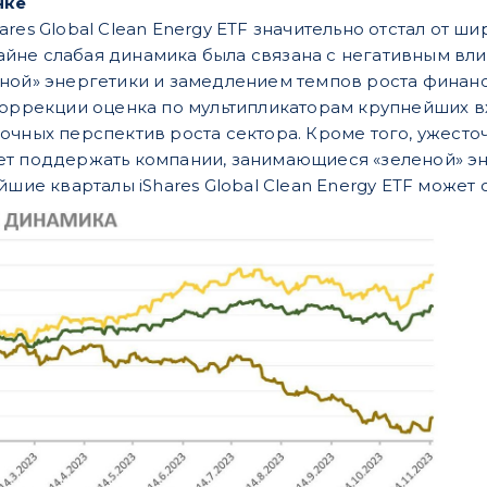
нке
res Global Clean Energy ETF значительно отстал от ш
не слабая динамика была связана с негативным вли
ной» энергетики и замедлением темпов роста финанс
коррекции оценка по мультипликаторам крупнейших 
очных перспектив роста сектора. Кроме того, ужесто
т поддержать компании, занимающиеся «зеленой» эн
йшие кварталы iShares Global Clean Energy ETF може