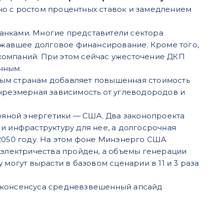
но с ростом процентных ставок и замедлением
анками. Многие представители сектора
рожавшее долговое финансирование. Кроме того,
компаний. При этом сейчас ужесточение ДКП
нным.
тым странам добавляет повышенная стоимость
 чрезмерная зависимость от углеводородов и
яной энергетики — США. Два законопроекта
и инфраструктуру для нее, а долгосрочная
 2050 году. На этом фоне Минэнерго США
 электричества пройден, а объемы генерации
могут вырасти в базовом сценарии в 11 и 3 раза
х консенсуса средневзвешенный апсайд