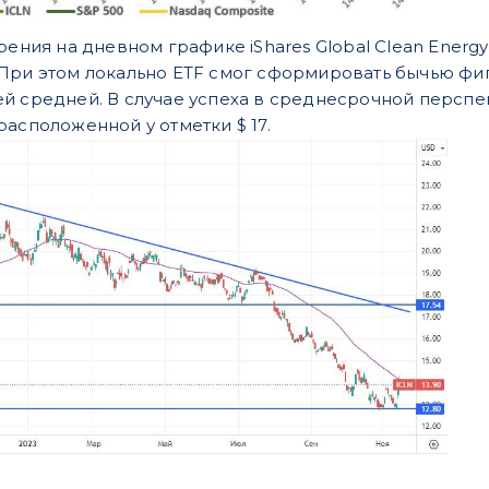
рения на дневном графике iShares Global Clean Energ
При этом локально ETF смог сформировать бычью фиг
й средней. В случае успеха в среднесрочной персп
асположенной у отметки $ 17.