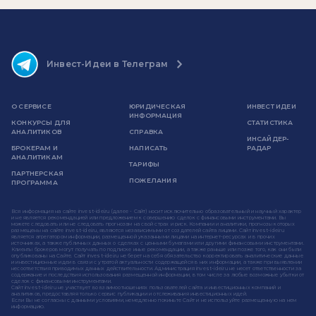
Инвест-Идеи в Телеграм
О СЕРВИСЕ
ЮРИДИЧЕСКАЯ
ИНВЕСТ ИДЕИ
ИНФОРМАЦИЯ
КОНКУРСЫ ДЛЯ
СТАТИСТИКА
АНАЛИТИКОВ
СПРАВКА
ИНСАЙДЕР-
БРОКЕРАМ И
НАПИСАТЬ
РАДАР
АНАЛИТИКАМ
ТАРИФЫ
ПАРТНЕРСКАЯ
ПОЖЕЛАНИЯ
ПРОГРАММА
Вся информация на сайте invest-idei.ru (далее - Сайт) носит исключительно образовательный и научный характер
и не является рекомендацией или предложением к совершению сделок с финансовыми инструментами. Вы
можете следовать или не следовать прогнозам на свой страх и риск. Компании и аналитики, прогнозы которых
размещены на сайте invest-idei.ru, являются независимыми от создателей сайта лицами. Сайт invest-idei.ru
является агрегатором информации, размещенной указанными лицами на интернет-ресурсах и в прочих
источниках, а также публичных данных о сделках с ценными бумагами или другими финансовыми инструментами.
Клиенты брокеров могут получать по подписке иные рекомендации, а также раньше или позже того, как они были
опубликованы на Сайте. Сайт invest-idei.ru не берет на себя обязательство корректировать аналитические данные
и инвестиционные идеи в связи с утратой актуальности содержащейся в них информации, а также при выявлении
несоответствия приводимых данных действительности. Администрация invest-idei.ru не несет ответственности за
содержание и последствия использования размещенной информации, в том числе за любые возможные убытки от
сделок с финансовыми инструментами.
Сайт invest-idei.ru не участвует во взаимоотношениях пользователей сайта и инвестиционных компаний и
аналитиков, предоставляя только сервис публикации и отслеживания инвестиционных идей.
Если Вы не согласны с данными условиями, немедленно покиньте Сайт и не используйте размещенную на нем
информацию.