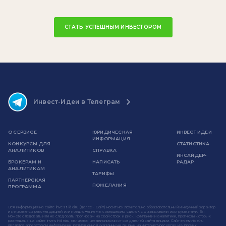
СТАТЬ УСПЕШНЫМ ИНВЕСТОРОМ
Инвест-Идеи в Телеграм
О СЕРВИСЕ
ЮРИДИЧЕСКАЯ
ИНВЕСТ ИДЕИ
ИНФОРМАЦИЯ
КОНКУРСЫ ДЛЯ
СТАТИСТИКА
АНАЛИТИКОВ
СПРАВКА
ИНСАЙДЕР-
БРОКЕРАМ И
НАПИСАТЬ
РАДАР
АНАЛИТИКАМ
ТАРИФЫ
ПАРТНЕРСКАЯ
ПОЖЕЛАНИЯ
ПРОГРАММА
Вся информация на сайте invest-idei.ru (далее - Сайт) носит исключительно образовательный и научный характер
и не является рекомендацией или предложением к совершению сделок с финансовыми инструментами. Вы
можете следовать или не следовать прогнозам на свой страх и риск. Компании и аналитики, прогнозы которых
размещены на сайте invest-idei.ru, являются независимыми от создателей сайта лицами. Сайт invest-idei.ru
является агрегатором информации, размещенной указанными лицами на интернет-ресурсах и в прочих