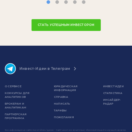
СТАТЬ УСПЕШНЫМ ИНВЕСТОРОМ
Инвест-Идеи в Телеграм
О СЕРВИСЕ
ЮРИДИЧЕСКАЯ
ИНВЕСТ ИДЕИ
ИНФОРМАЦИЯ
КОНКУРСЫ ДЛЯ
СТАТИСТИКА
АНАЛИТИКОВ
СПРАВКА
ИНСАЙДЕР-
БРОКЕРАМ И
НАПИСАТЬ
РАДАР
АНАЛИТИКАМ
ТАРИФЫ
ПАРТНЕРСКАЯ
ПОЖЕЛАНИЯ
ПРОГРАММА
Вся информация на сайте invest-idei.ru (далее - Сайт) носит исключительно образовательный и научный характер