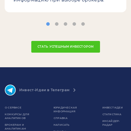
СТАТЬ УСПЕШНЫМ ИНВЕСТОРОМ
Инвест-Идеи в Телеграм
О СЕРВИСЕ
ЮРИДИЧЕСКАЯ
ИНВЕСТ ИДЕИ
ИНФОРМАЦИЯ
КОНКУРСЫ ДЛЯ
СТАТИСТИКА
АНАЛИТИКОВ
СПРАВКА
ИНСАЙДЕР-
БРОКЕРАМ И
НАПИСАТЬ
РАДАР
АНАЛИТИКАМ