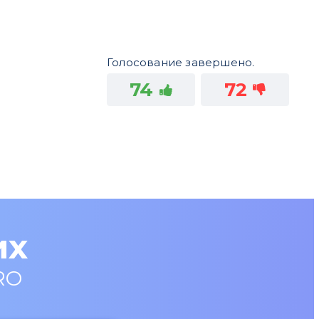
Голосование завершено.
74
72
их
RO