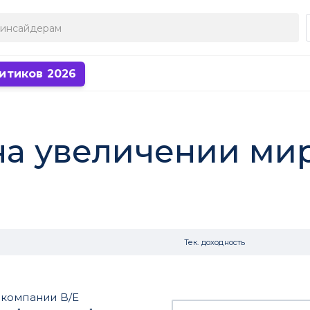
итиков 2026
 на увеличении ми
Тек. доходность
 компании B/E