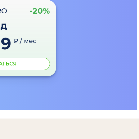
-20%
RO
од
89
₽ / мес
АТЬСЯ