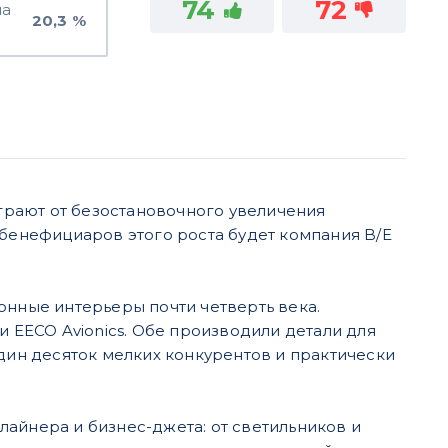
74
72
на
20,3 %
рают от безостановочного увеличения
из бенефициаров этого роста будет компания B/E
онные интерьеры почти четверть века.
и EECO Avionics. Обе производили детали для
один десяток мелких конкурентов и практически
айнера и бизнес-джета: от светильников и