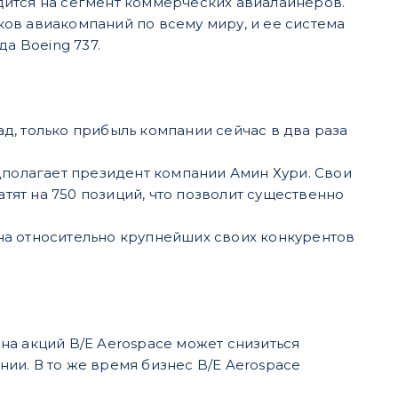
дится на сегмент коммерческих авиалайнеров.
ов авиакомпаний по всему миру, и ее система
а Boeing 737.
зад, только прибыль компании сейчас в два раза
дполагает президент компании Амин Хури. Свои
ят на 750 позиций, что позволит существенно
нена относительно крупнейших своих конкурентов
на акций B/E Aerospace может снизиться
ии. В то же время бизнес B/E Aerospace