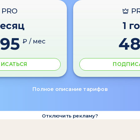
PRO
P
месяц
1 г
595
4
₽ / мес
ИСАТЬСЯ
ПОДПИС
Полное описание тарифов
Отключить рекламу?