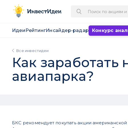
Идеи
Рейтинг
Инсайдер-радар
Конкурс анал
Все инвестидеи
Как заработать
авиапарка?
БКС рекомендует покупать акции американской