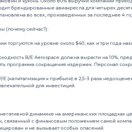
ковин и кухонь. Около 80% выручки компании прихо
одит брендированные авиакресла для четырех десятк
тановлена во всех, произведенных за последнее 4 год
ы (почему сейчас?):
ии торгуются на уровне около $40, как и три года на
оходность B/E Aerospace должна вырасти на 10%, пре
ть программа сокращения издержек. Персонал сократ
P/E (капитализация к прибыли) в 2,5-3 раза недооце
ивлекательной для инвестиций.
 негативной динамике на американских площадках це
к, связанный с финансовым положением самой компан
ицирован и не вызывает особых опасений.