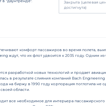
 в "даунтренде".
Закрыта (целевая це
достигнута)
печивают комфорт пассажиров во время полета, выиг
oeing ждут, что их флот удвоится к 2035 году. Одним 
ется разработкой новых технологий и продает авиаци
ась в результате слияния компаний Bach Engineering 
хода на биржу в 1990 году корпорация поглотила не 
 своей области.
одит все необходимое для интерьера пассажирского л