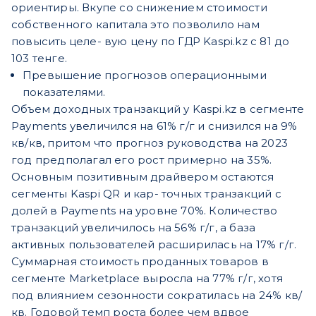
ориентиры. Вкупе со снижением стоимости
собственного капитала это позволило нам
повысить целе- вую цену по ГДР Kaspi.kz с 81 до
103 тенге.
Превышение прогнозов операционными
показателями.
Объем доходных транзакций у Kaspi.kz в сегменте
Payments увеличился на 61% г/г и снизился на 9%
кв/кв, притом что прогноз руководства на 2023
год предполагал его рост примерно на 35%.
Основным позитивным драйвером остаются
сегменты Kaspi QR и кар- точных транзакций с
долей в Payments на уровне 70%. Количество
транзакций увеличилось на 56% г/г, а база
активных пользователей расширилась на 17% г/г.
Суммарная стоимость проданных товаров в
сегменте Marketplace выросла на 77% г/г, хотя
под
влиянием сезонности сократилась на 24% кв/
кв. Годовой темп роста более чем вдвое