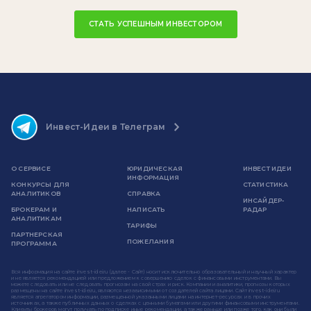
СТАТЬ УСПЕШНЫМ ИНВЕСТОРОМ
Инвест-Идеи в Телеграм
О СЕРВИСЕ
ЮРИДИЧЕСКАЯ
ИНВЕСТ ИДЕИ
ИНФОРМАЦИЯ
КОНКУРСЫ ДЛЯ
СТАТИСТИКА
АНАЛИТИКОВ
СПРАВКА
ИНСАЙДЕР-
БРОКЕРАМ И
НАПИСАТЬ
РАДАР
АНАЛИТИКАМ
ТАРИФЫ
ПАРТНЕРСКАЯ
ПОЖЕЛАНИЯ
ПРОГРАММА
Вся информация на сайте invest-idei.ru (далее - Сайт) носит исключительно образовательный и научный характер
и не является рекомендацией или предложением к совершению сделок с финансовыми инструментами. Вы
можете следовать или не следовать прогнозам на свой страх и риск. Компании и аналитики, прогнозы которых
размещены на сайте invest-idei.ru, являются независимыми от создателей сайта лицами. Сайт invest-idei.ru
является агрегатором информации, размещенной указанными лицами на интернет-ресурсах и в прочих
источниках, а также публичных данных о сделках с ценными бумагами или другими финансовыми инструментами.
Клиенты брокеров могут получать по подписке иные рекомендации, а также раньше или позже того, как они были