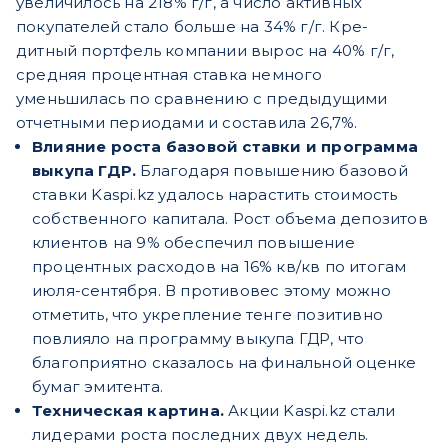
увеличилось на 218% г/г, а число активных
покупателей стало больше на 34% г/г. Кре-
дитный портфель компании вырос на 40% г/г,
средняя процентная ставка немного
уменьшилась по сравнению с предыдущими
отчетными периодами и составила 26,7%.
Влияние роста базовой ставки и программа
выкупа ГДР.
Благодаря повышению базовой
ставки Kaspi.kz удалось нарастить стоимость
собственного капитала. Рост объема депозитов
клиентов на 9% обеспечил повышение
процентных расходов на 16% кв/кв по итогам
июля-сентября. В противовес этому можно
отметить, что укрепление тенге позитивно
повлияло на программу выкупа ГДР, что
благоприятно сказалось на финальной оценке
бумаг эмитента.
Техническая картина.
Акции Kaspi.kz стали
лидерами роста последних двух недель.