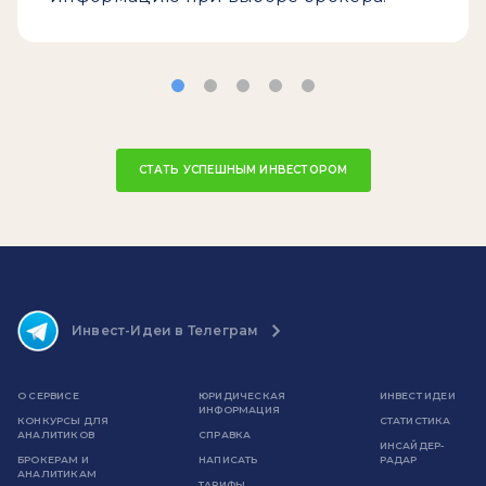
СТАТЬ УСПЕШНЫМ ИНВЕСТОРОМ
Инвест-Идеи в Телеграм
О СЕРВИСЕ
ЮРИДИЧЕСКАЯ
ИНВЕСТ ИДЕИ
ИНФОРМАЦИЯ
КОНКУРСЫ ДЛЯ
СТАТИСТИКА
АНАЛИТИКОВ
СПРАВКА
ИНСАЙДЕР-
БРОКЕРАМ И
НАПИСАТЬ
РАДАР
АНАЛИТИКАМ
ТАРИФЫ