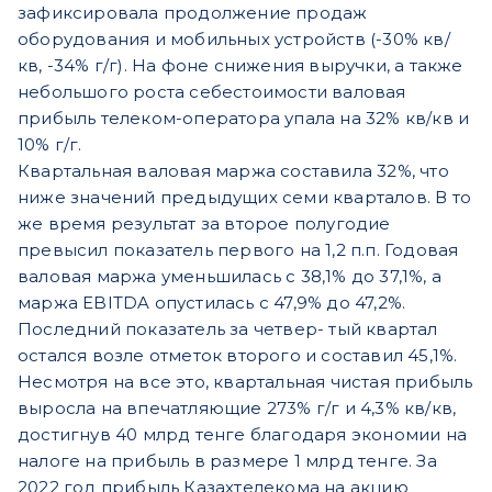
зафиксировала продолжение продаж
оборудования и мобильных устройств (-30% кв/
кв, -34% г/г). На фоне снижения выручки, а также
небольшого роста себестоимости валовая
прибыль телеком-оператора упала на 32% кв/кв и
10% г/г.
Квартальная валовая маржа составила 32%, что
ниже значений предыдущих семи кварталов. В то
же время результат за второе полугодие
превысил показатель первого на 1,2 п.п. Годовая
валовая маржа уменьшилась с 38,1% до 37,1%, а
маржа EBITDA опустилась с 47,9% до 47,2%.
Последний показатель за четвер- тый квартал
остался возле отметок второго и составил 45,1%.
Несмотря на все это, квартальная чистая прибыль
выросла на впечатляющие 273% г/г и 4,3% кв/кв,
достигнув 40 млрд тенге благодаря экономии на
налоге на прибыль в размере 1 млрд тенге. За
2022 год прибыль Казахтелекома на акцию