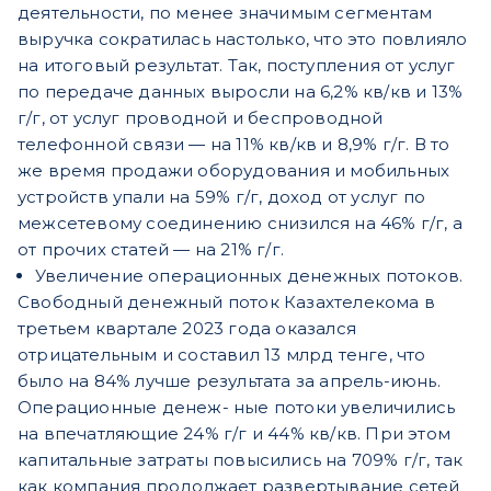
деятельности, по менее значимым сегментам
выручка сократилась настолько, что это повлияло
на итоговый результат. Так, поступления от услуг
по передаче данных выросли на 6,2% кв/кв и 13%
г/г, от услуг проводной и беспроводной
телефонной связи — на 11% кв/кв и 8,9% г/г. В то
же время продажи оборудования и мобильных
устройств упали на 59% г/г, доход от услуг по
межсетевому соединению снизился на 46% г/г, а
от прочих статей — на 21% г/г.
Увеличение операционных денежных потоков.
Свободный денежный поток Казахтелекома в
третьем квартале 2023 года оказался
отрицательным и составил 13 млрд тенге, что
было на 84% лучше результата за апрель-июнь.
Операционные денеж- ные потоки увеличились
на впечатляющие 24% г/г и 44% кв/кв. При этом
капитальные затраты повысились на 709% г/г, так
как компания продолжает развертывание сетей