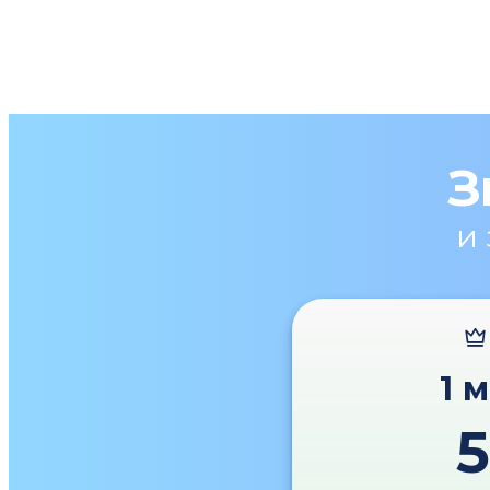
З
и
1 