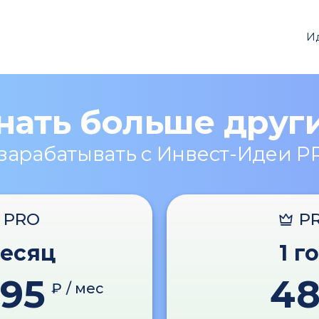
И
нать больше друг
 зарабатывать с Инвест-Идеи P
PRO
P
месяц
1 г
595
4
₽ / мес