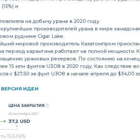
(13%) и
овлияла на добычу урана в 2020 году.
з крупнейших производителей урана в мире канадск
овом руднике Cigar Lake.
ейший мировой производитель Казатомпром приостан
а период карантина работают на полной мощности. 
ращению урановых резервов. По состоянию на коне
ее 15 млн фунтов U3O8 в 2020 году. Как следствие в
ла с $27,50 за фунт U3O8 в начале апреля до $34,00 з
 ВЕРСИЯ ИДЕИ
ЦЕНА ЗАКРЫТИЯ
20 сентября 2021
37,2
USD