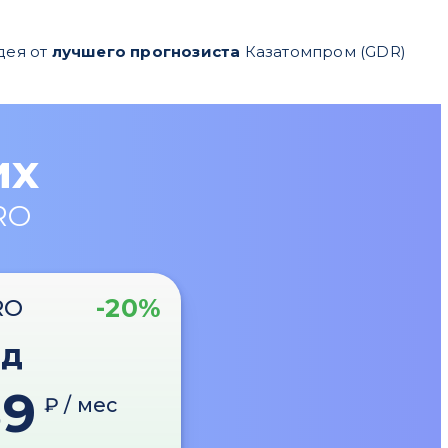
дея от
лучшего прогнозиста
Казатомпром (GDR)
их
RO
-20%
RO
од
89
₽ / мес