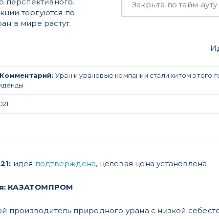
но перспективного.
Закрыта по тайм-ауту
кции торгуются по
ан в мире растут.
И
Комментарий:
Уран и урановые компании стали хитом этого го
виденды
021
21:
идея
подтверждена
, целевая цена установлена
ея: КАЗАТОМПРОМ
 производитель природного урана с низкой себест