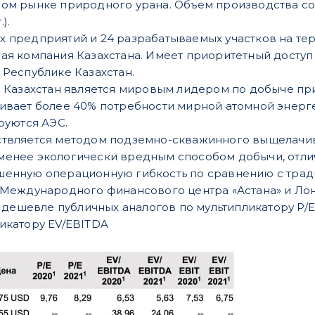
ом рынке природного урана. Объем производства со
).
 предприятий и 24 разрабатываемых участков на терр
ая компания Казахстана. Имеет приоритетный дост
 Республике Казахстан.
а Казахстан является мировым лидером по добыче пр
ивает более 40% потребности мирной атомной энерге
руются АЭС.
твляется методом подземно-скважинного выщелачив
енее экологически вредным способом добычи, отли
шенную операционную гибкость по сравнению с тра
 Международного финансового центра «Астана» и Лон
ся дешевле публичных аналогов по мультипликатору P
икатору EV/EBITDA