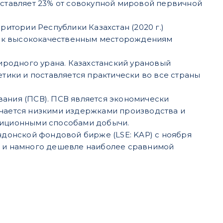
ставляет 23% от совокупной мировой первичной
итории Республики Казахстан (2020 г.)
уп к высококачественным месторождениям
иродного урана. Казахстанский урановый
тики и поставляется практически во все страны
ания (ПСВ). ПСВ является экономически
чается низкими издержками производства и
диционными способами добычи.
донской фондовой бирже (LSE: KAP) с ноября
/E и намного дешевле наиболее сравнимой