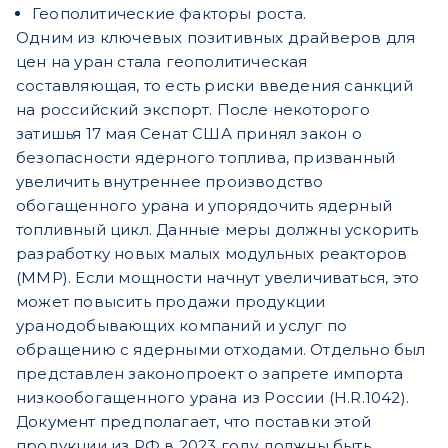
Геополитические факторы роста.
Одним из ключевых позитивных драйверов для
цен на уран стала геополитическая
составляющая, то есть риски введения санкций
на российский экспорт. После некоторого
затишья 17 мая Сенат США принял закон о
безопасности ядерного топлива, призванный
увеличить внутреннее производство
обогащенного урана и упорядочить ядер
ный
топливный цикл. Данные меры должны ускорить
разработку новых малых модульных реакторов
(ММР). Если мощности начнут увеличиваться, это
может повысить продажи продукции
уранодобывающих компаний и услуг по
обращению с ядерными отходами. Отдельно был
представлен законопроект о запрете импорта
низкообогащенного урана из России (H.R.1042).
Документ предполагает, что поставки этой
продукции из РФ в 2023 году должны быть