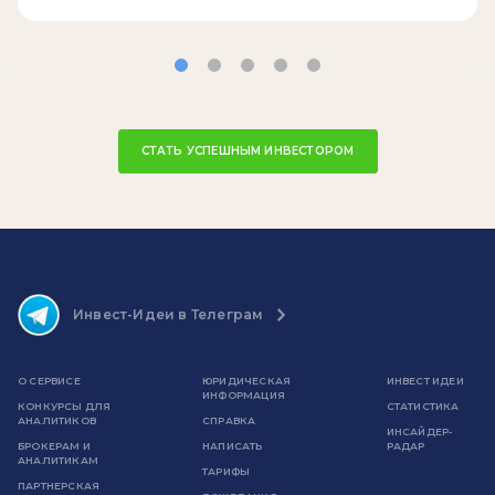
СТАТЬ УСПЕШНЫМ ИНВЕСТОРОМ
Инвест-Идеи в Телеграм
О СЕРВИСЕ
ЮРИДИЧЕСКАЯ
ИНВЕСТ ИДЕИ
ИНФОРМАЦИЯ
КОНКУРСЫ ДЛЯ
СТАТИСТИКА
АНАЛИТИКОВ
СПРАВКА
ИНСАЙДЕР-
БРОКЕРАМ И
НАПИСАТЬ
РАДАР
АНАЛИТИКАМ
ТАРИФЫ
ПАРТНЕРСКАЯ