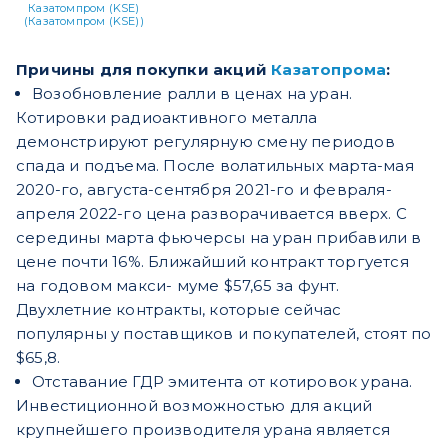
Казатомпром (KSE)
(Казатомпром (KSE))
Причины для покупки акций
Казатопрома
:
Возобновление ралли в ценах на уран.
Котировки радиоактивного металла
демонстрируют регулярную смену периодов
спада и подъема. После волатильных марта-мая
2020-го, августа-сентября 2021-го и февраля-
апреля 2022-го цена разворачивается вверх. С
середины марта фьючерсы на уран прибавили в
цене почти 16%. Ближайший контракт торгуется
на годовом макси- муме $57,65 за фунт.
Двухлетние контракты, которые сейчас
популярны у поставщиков и покупателей, стоят по
$65,8.
Отставание ГДР эмитента от котировок урана.
Инвестиционной возможностью для акций
крупнейшего производителя урана является