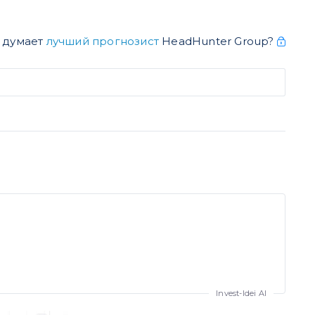
о думает
лучший прогнозист
HeadHunter Group?