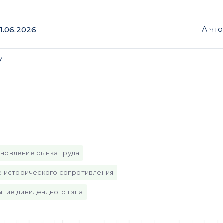
А чт
1.06.2026
у.
новление рынка труда
е исторического сопротивления
тие дивидендного гэпа