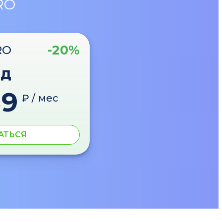
RO
-20%
RO
од
89
₽ / мес
АТЬСЯ