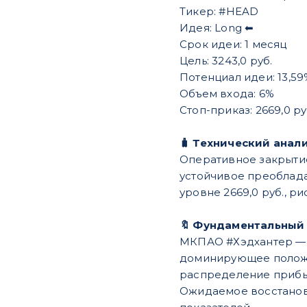
Тикер: #HEAD
Идея: Long ⬅
Срок идеи: 1 месяц
Цель: 3243,0 руб.
Потенциал идеи: 13,59
Объем входа: 6%
Стоп-приказ: 2669,0 ру
🧳 Технический анал
Оперативное закрыти
устойчивое преоблада
уровне 2669,0 руб., р
🔖 Фундаментальный
МКПАО #Хэдхантер — 
доминирующее положе
распределение прибы
Ожидаемое восстанов