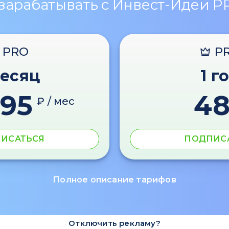
 зарабатывать с Инвест-Идеи P
PRO
P
месяц
1 г
595
4
₽ / мес
ИСАТЬСЯ
ПОДПИС
Полное описание тарифов
Отключить рекламу?