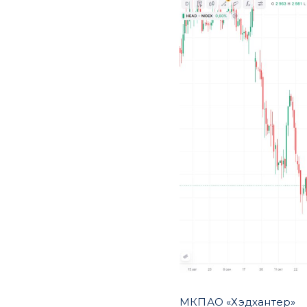
МКПАО «Хэдхантер»