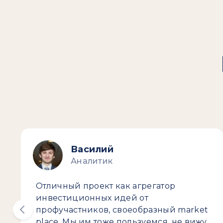
Василий
Аналитик
Отличный проект как агрегатор
инвестиционных идей от
профучастников, своеобразный market
place. Мы им тоже пользуемся, не вижу