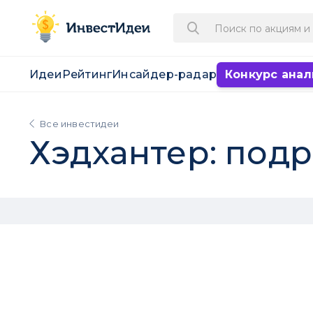
Идеи
Рейтинг
Инсайдер-радар
Конкурс анал
Все инвестидеи
Хэдхантер: подр