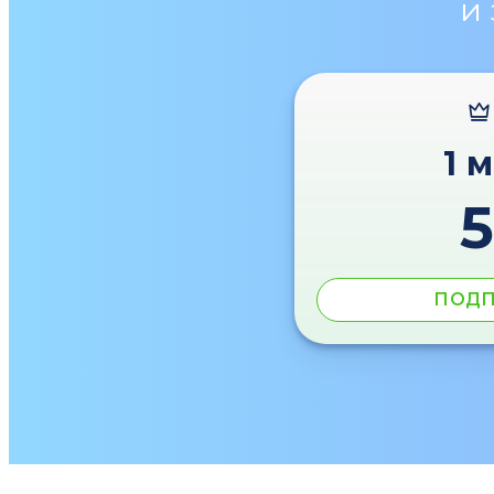
и
1 
ПОДП