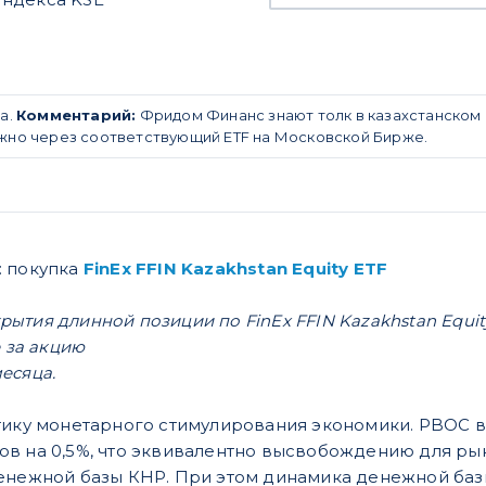
а.
Комментарий:
Фридом Финанс знают толк в казахстанском 
ожно через соответствующий ETF на Московской Бирже.
: покупка
FinEx FFIN Kazakhstan Equity ETF
ытия длинной позиции по FinEx FFIN Kazakhstan Equity 
е за акцию
месяца.
тику монетарного стимулирования экономики. PBOC в
в на 0,5%, что эквивалентно высвобождению для ры
енежной базы КНР. При этом динамика денежной баз