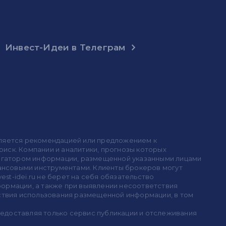
Инвест-Идеи в Телеграм
 является рекомендацией или предложением к
иск. Компании и аналитики, прогнозы которых
 агрегатором информации, размещенной указанными лицами
инансовыми инструментами. Клиенты брокеров могут
est-idei.ru не берет на себя обязательство
формации, а также при выявлении несоответствия
дствия использования размещенной информации, в том
предоставляя только сервис публикации и отслеживания