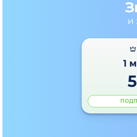
З
и
1 
ПОДП