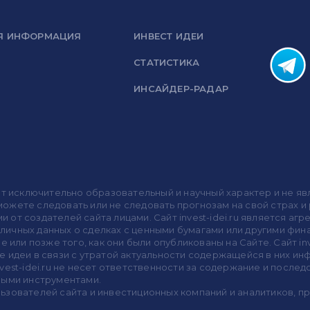
Я ИНФОРМАЦИЯ
ИНВЕСТ ИДЕИ
СТАТИСТИКА
ИНСАЙДЕР-РАДАР
носит исключительно образовательный и научный характер и не
жете следовать или не следовать прогнозам на свой страх и р
ми от создателей сайта лицами. Сайт invest-idei.ru является
убличных данных о сделках с ценными бумагами или другими ф
 или позже того, как они были опубликованы на Сайте. Сайт inv
 идеи в связи с утратой актуальности содержащейся в них ин
vest-idei.ru не несет ответственности за содержание и после
выми инструментами.
пользователей сайта и инвестиционных компаний и аналитиков, 