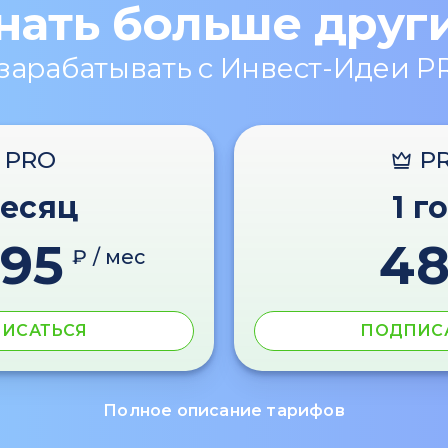
нать больше друг
 зарабатывать с Инвест-Идеи P
PRO
P
месяц
1 г
595
4
₽ / мес
ИСАТЬСЯ
ПОДПИС
Полное описание тарифов