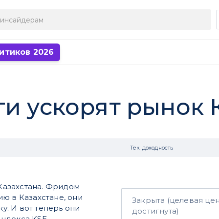
итиков 2026
и ускорят рынок 
Тек. доходность
Казахстана. Фридом
ю в Казахстане, они
Закрыта (целевая це
ку. И вот теперь они
достигнута)
Индекса KSE