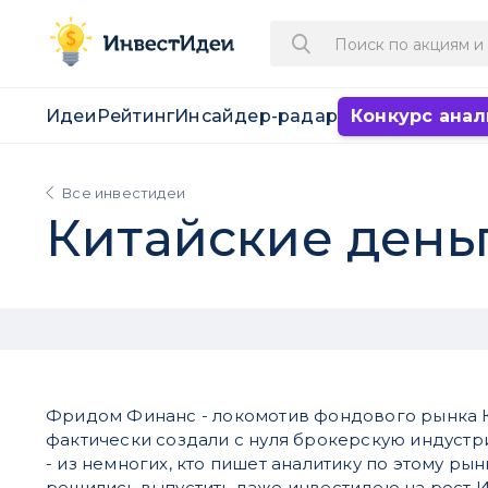
Идеи
Рейтинг
Инсайдер-радар
Конкурс анал
Все инвестидеи
Китайские деньг
Фридом Финанс - локомотив фондового рынка 
фактически создали с нуля брокерскую индустри
- из немногих, кто пишет аналитику по этому рын
решились выпустить даже инвестидею на рост 