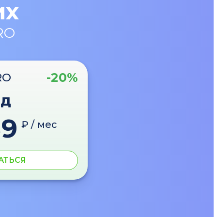
их
RO
-20%
RO
од
89
₽ / мес
АТЬСЯ