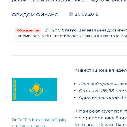
20.09.2019
ФРИДОМ ФИНАНС
21.11.2019
Статус:
Целевая цена достигнут
Обновление
Напоминаем, что инвестировать в акции Казахстана м
Инвестиционная идея
Целевой уровень закр
Стоп-аут: 169,98 тенг
Срок инвестиций: 3 
Китай реализует поли
резервирования банко
FinEx FFIN Kazakhstan Equity
млрд юаней или 11% д
ETF (MOEX:FXKZ)