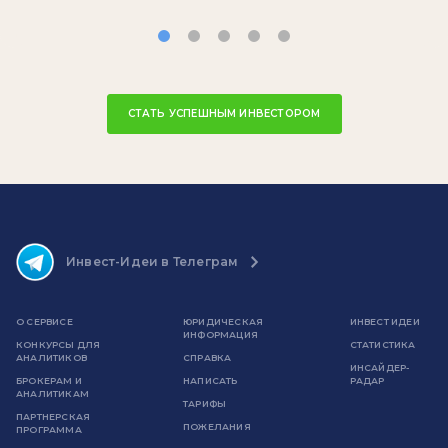
СТАТЬ УСПЕШНЫМ ИНВЕСТОРОМ
Инвест-Идеи в Телеграм
О СЕРВИСЕ
ЮРИДИЧЕСКАЯ
ИНВЕСТ ИДЕИ
ИНФОРМАЦИЯ
КОНКУРСЫ ДЛЯ
СТАТИСТИКА
АНАЛИТИКОВ
СПРАВКА
ИНСАЙДЕР-
БРОКЕРАМ И
НАПИСАТЬ
РАДАР
АНАЛИТИКАМ
ТАРИФЫ
ПАРТНЕРСКАЯ
ПОЖЕЛАНИЯ
ПРОГРАММА