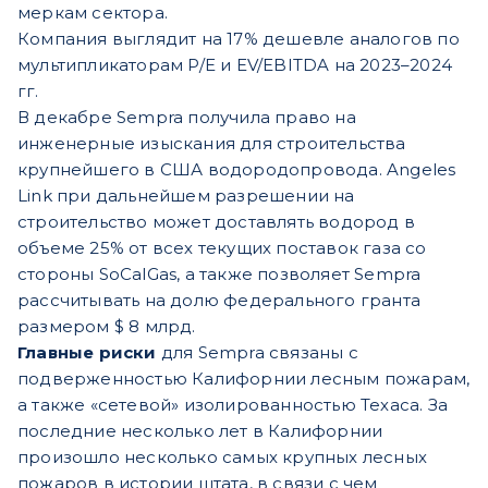
меркам сектора.
Компания выглядит на 17% дешевле аналогов по
мультипликаторам P/E и EV/EBITDA на 2023–2024
гг.
В декабре Sempra получила право на
инженерные изыскания для строительства
крупнейшего в США водородопровода. Angeles
Link при дальнейшем разрешении на
строительство может доставлять водород в
объеме 25% от всех текущих поставок газа со
стороны SoCalGas, а также позволяет Sempra
рассчитывать на долю федерального гранта
размером $ 8 млрд.
Главные риски
для Sempra связаны с
подверженностью Калифорнии лесным пожарам,
а также «сетевой» изолированностью Техаса. За
последние несколько лет в Калифорнии
произошло несколько самых крупных лесных
пожаров в истории штата, в связи с чем