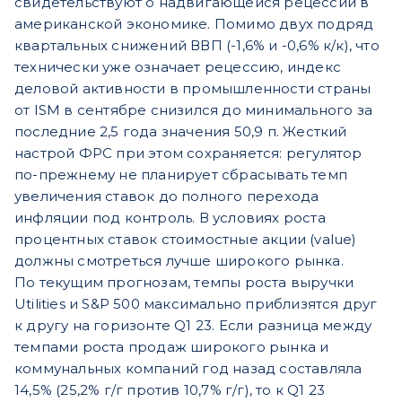
свидетельствуют о надвигающейся рецессии в
американской экономике. Помимо двух подряд
квартальных снижений ВВП (-1,6% и -0,6% к/к), что
технически уже означает рецессию, индекс
деловой активности в промышленности страны
от ISM в сентябре снизился до минимального за
последние 2,5 года значения 50,9 п. Жесткий
настрой ФРС при этом сохраняется: регулятор
по-прежнему не планирует сбрасывать темп
увеличения ставок до полного перехода
инфляции под контроль. В условиях роста
процентных ставок стоимостные акции (value)
должны смотреться лучше широкого рынка.
По текущим прогнозам, темпы роста выручки
Utilities и S&P 500 максимально приблизятся друг
к другу на горизонте Q1 23. Если разница между
темпами роста продаж широкого рынка и
коммунальных компаний год назад составляла
14,5% (25,2% г/г против 10,7% г/г), то к Q1 23