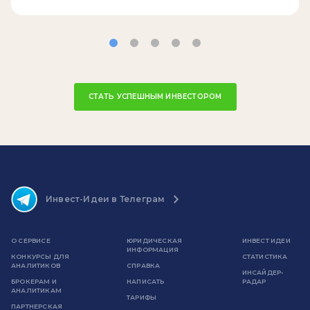
СТАТЬ УСПЕШНЫМ ИНВЕСТОРОМ
Инвест-Идеи в Телеграм
О СЕРВИСЕ
ЮРИДИЧЕСКАЯ
ИНВЕСТ ИДЕИ
ИНФОРМАЦИЯ
КОНКУРСЫ ДЛЯ
СТАТИСТИКА
АНАЛИТИКОВ
СПРАВКА
ИНСАЙДЕР-
БРОКЕРАМ И
НАПИСАТЬ
РАДАР
АНАЛИТИКАМ
ТАРИФЫ
ПАРТНЕРСКАЯ