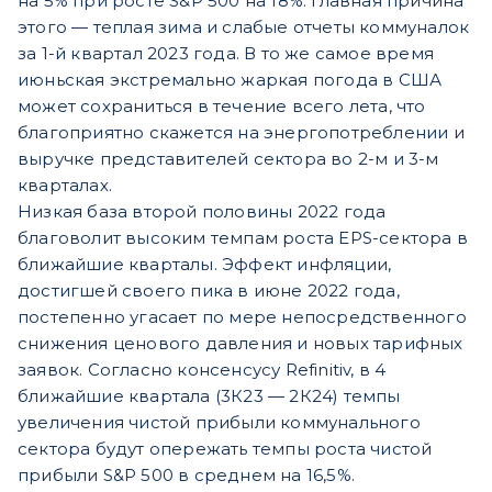
на 5% при росте S&P 500 на 18%. Главная причина
этого — теплая зима и слабые отчеты коммуналок
за 1-й квартал 2023 года. В то же самое время
июньская экстремально жаркая погода в США
может сохраниться в течение всего лета, что
благоприятно скажется на энергопотреблении и
выручке представителей сектора во 2-м и 3-м
кварталах.
Низкая база второй половины 2022 года
благоволит высоким темпам роста EPS-сектора в
ближайшие кварталы. Эффект инфляции,
достигшей своего пика в июне 2022 года,
постепенно угасает по мере непосредственного
снижения ценового давления и новых тарифных
заявок. Согласно консенсусу Refinitiv, в 4
ближайшие квартала (3К23 — 2К24) темпы
увеличения чистой прибыли коммунального
сектора будут опережать темпы роста чистой
прибыли S&P 500 в среднем на 16,5%.