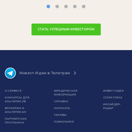
СТАТЬ УСПЕШНЫМ ИНВЕСТОРОМ
Инвест-Идеи в Телеграм
О СЕРВИСЕ
ЮРИДИЧЕСКАЯ
ИНВЕСТ ИДЕИ
ИНФОРМАЦИЯ
КОНКУРСЫ ДЛЯ
СТАТИСТИКА
АНАЛИТИКОВ
СПРАВКА
ИНСАЙДЕР-
БРОКЕРАМ И
НАПИСАТЬ
РАДАР
АНАЛИТИКАМ
ТАРИФЫ
ПАРТНЕРСКАЯ
ПОЖЕЛАНИЯ
ПРОГРАММА