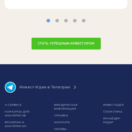
СТАТЬ УСПЕШНЫМ ИНВЕСТОРОМ
Инвест-Идеи в Телеграм
О СЕРВИСЕ
ЮРИДИЧЕСКАЯ
ИНВЕСТ ИДЕИ
ИНФОРМАЦИЯ
КОНКУРСЫ ДЛЯ
СТАТИСТИКА
АНАЛИТИКОВ
СПРАВКА
ИНСАЙДЕР-
БРОКЕРАМ И
НАПИСАТЬ
РАДАР
АНАЛИТИКАМ
ТАРИФЫ