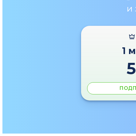
и
1 
ПОДП