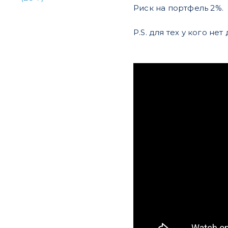
Риск на портфель 2%.
P.S. для тех у кого н