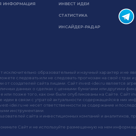
Я ИНФОРМАЦИЯ
ИНВЕСТ ИДЕИ
СТАТИСТИКА
ИНСАЙДЕР-РАДАР
носит исключительно образовательный и научный характер и не
жете следовать или не следовать прогнозам на свой страх и р
ми от создателей сайта лицами. Сайт invest-idei.ru является
убличных данных о сделках с ценными бумагами или другими ф
 или позже того, как они были опубликованы на Сайте. Сайт inv
 идеи в связи с утратой актуальности содержащейся в них ин
vest-idei.ru не несет ответственности за содержание и после
выми инструментами.
пользователей сайта и инвестиционных компаний и аналитиков, 
покиньте Сайт и не используйте размещенную на нем информац