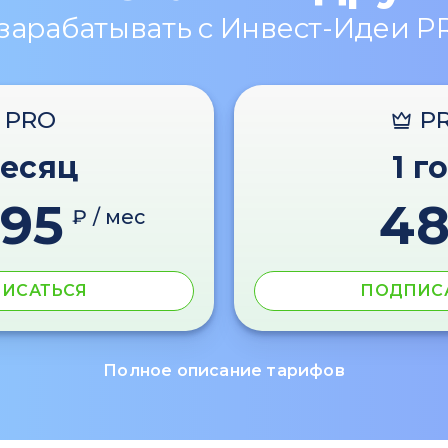
 зарабатывать с Инвест-Идеи P
PRO
P
месяц
1 г
595
4
₽ / мес
ИСАТЬСЯ
ПОДПИС
Полное описание тарифов