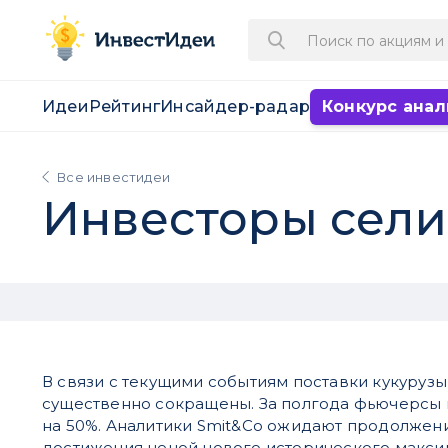
Идеи
Рейтинг
Инсайдер-радар
Конкурс анал
Все инвестидеи
Инвесторы сели
В связи с текущими событиям поставки кукурузы
существенно сокращены. За полгода фьючерсы 
на 50%. Аналитики Smit&Co ожидают продолжени
достижения ценой нового исторического макс