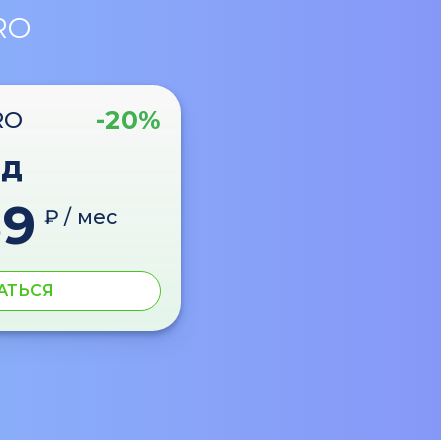
RO
-20%
RO
од
89
₽ / мес
АТЬСЯ