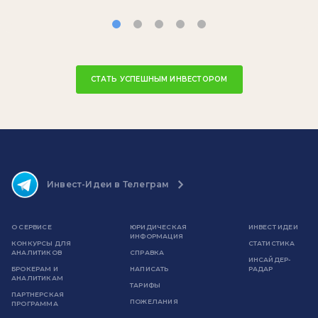
СТАТЬ УСПЕШНЫМ ИНВЕСТОРОМ
Инвест-Идеи в Телеграм
О СЕРВИСЕ
ЮРИДИЧЕСКАЯ
ИНВЕСТ ИДЕИ
ИНФОРМАЦИЯ
КОНКУРСЫ ДЛЯ
СТАТИСТИКА
АНАЛИТИКОВ
СПРАВКА
ИНСАЙДЕР-
БРОКЕРАМ И
НАПИСАТЬ
РАДАР
АНАЛИТИКАМ
ТАРИФЫ
ПАРТНЕРСКАЯ
ПОЖЕЛАНИЯ
ПРОГРАММА