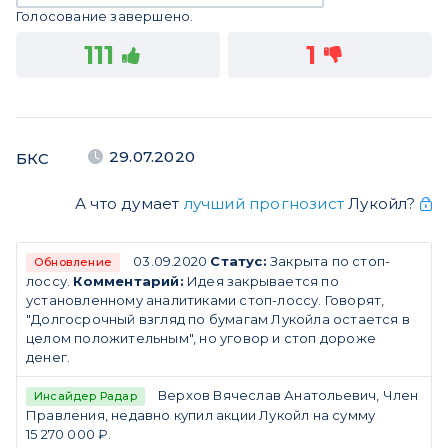
Голосование завершено.
111
1
29.07.2020
БКС
А что думает
лучший прогнозист
Лукойл?
03.09.2020
Статус:
Закрыта по стоп-
Обновление
лоссу.
Комментарий:
Идея закрывается по
установленному аналитиками стоп-лоссу. Говорят,
"Долгосрочный взгляд по бумагам Лукойла остается в
целом положительным", но уговор и стоп дороже
денег.
Верхов Вячеслав Анатольевич, Член
Инсайдер Радар
Правления, недавно купил акции Лукойл на сумму
15 270 000 ₽.