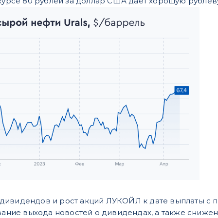
 курсе 80 рублей за доллар США дает хорошую рублев
ивидендов и рост акций ЛУКОЙЛ к дате выплаты с по
вание выхода новостей о дивидендах, а также снижен