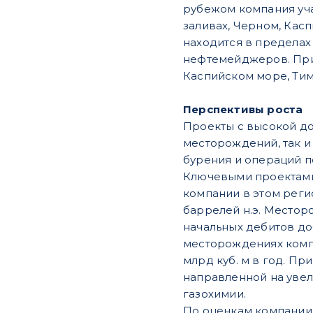
рубежом компания уча
заливах, Черном, Кас
находится в пределах
нефтемейджеров. При 
Каспийском море, Тим
Перспективы роста
Проекты с высокой до
месторождений, так и
бурения и операций 
Ключевыми проектами
компании в этом рег
баррелей н.э. Местор
начальных дебитов до
месторождениях компа
млрд куб. м в год. П
направленной на увел
газохимии.
По оценкам компании,