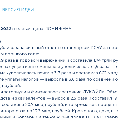
 ВЕРСИЯ ИДЕИ
.2022:
целевая цена ПОНИЖЕНА
и
бликовала сильный отчет по стандартам РСБУ за пер
м прошлого года:
,9 раза в годовом выражении и составила 1,74 трлн ру
ла существенно меньше и увеличилась в 1,5 раза — до
ь увеличилась почти в 3,7 раза и составила 662 млрд
е уплаты налогов — выросла в 3,6 раза по сравнению
рд рублей.
 затронули и финансовое состояние ЛУКОЙЛа. Объем 
ств и эквивалентов — вырос в 2,5 раза и составил 1
 и составили 20,7 млрд рублей, в то время как проце
полтора раза до 13,3 млрд рублей. Кроме того, дохо
мынии и Болгарии, а также 45%-я доля в НПЗ в Нидерл