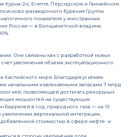
я Курна-2»), Египте, Персидском и Гвинейском
ь поисково-разведочного бурения Группы
аналогичного показателя у иностранных
рии России — в Большехетской впадине,
00%.
нии. Они связаны как с разработкой новых
 счет увеличения объема эксплуатационного
 Каспийского моря. Благодаря усилиям
ыми начальными извлекаемыми запасами 7 млрд
еологией, позволяющей достигать рекордных
вающих мощностей на существующих
 баррелей в год, природного газа — на 10
в увеличении вертикальной интеграции,
 добавленной стоимостью в сфере нефте- и
няться в сторону увеличения доли