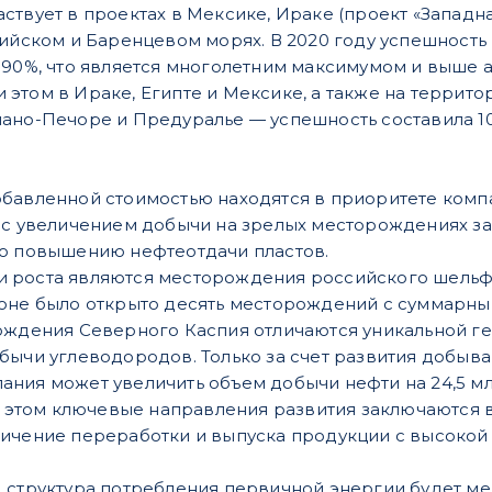
ствует в проектах в Мексике, Ираке (проект «Западна
пийском и Баренцевом морях. В 2020 году успешност
 90%, что является многолетним максимумом и выше 
этом в Ираке, Египте и Мексике, а также на террито
ано-Печоре и Предуралье — успешность составила 1
бавленной стоимостью находятся в приоритете компа
 с увеличением добычи на зрелых месторождениях за
по повышению нефтеотдачи пластов.
 роста являются месторождения российского шельфа
ионе было открыто десять месторождений с суммарн
ождения Северного Каспия отличаются уникальной г
бычи углеводородов. Только за счет развития добы
ния может увеличить объем добычи нефти на 24,5 млн
ри этом ключевые направления развития заключаются 
ичение переработки и выпуска продукции с высокой
 структура потребления первичной энергии будет ме