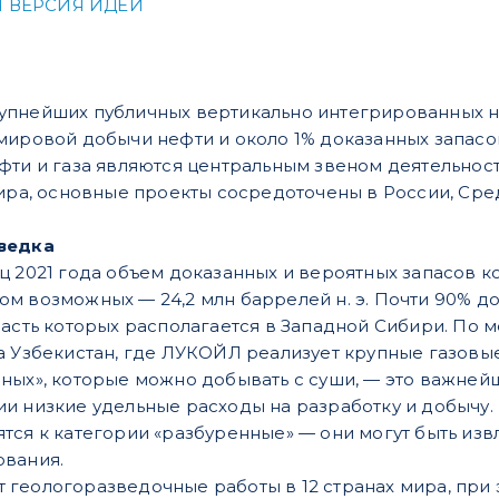
 ВЕРСИЯ ИДЕИ
упнейших публичных вертикально интегрированных н
мировой добычи нефти и около 1% доказанных запасо
фти и газа являются центральным звеном деятельнос
мира, основные проекты сосредоточены в России, Сре
ведка
ц 2021 года объем доказанных и вероятных запасов к
четом возможных — 24,2 млн баррелей н. э. Почти 90%
часть которых располагается в Западной Сибири. П
а Узбекистан, где ЛУКОЙЛ реализует крупные газовые
ных», которые можно добывать с суши, — это важне
и низкие удельные расходы на разработку и добычу.
тся к категории «разбуренные» — они могут быть и
ования.
геологоразведочные работы в 12 странах мира, при 