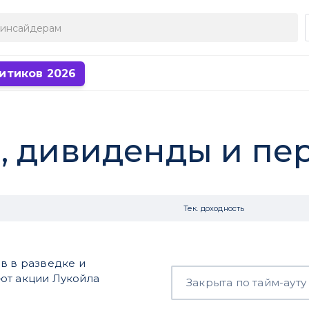
итиков 2026
, дивиденды и пе
Тек. доходность
в в разведке и
ют акции Лукойла
Закрыта по тайм-ауту