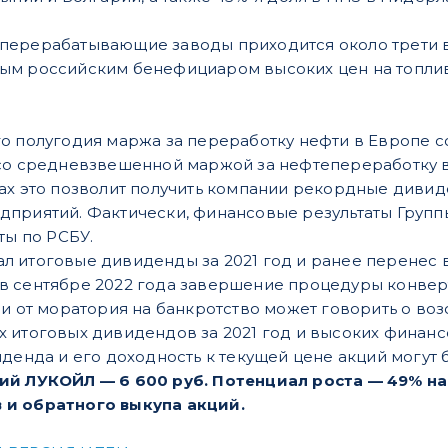
перерабатывающие заводы приходится около трети в
ым российским бенефициаром высоких цен на топлив
о полугодия маржа за переработку нефти в Европе с
со средневзвешенной маржой за нефтепереработку в р
ах это позволит получить компании рекордные дивид
приятий. Фактически, финансовые результаты Группы
ты по РСБУ.
 итоговые дивиденды за 2021 год и ранее перенес в
в сентябре 2022 года завершение процедуры конвер
ии от моратория на банкротство может говорить о в
 итоговых дивидендов за 2021 год и высоких финансо
иденда и его доходность к текущей цене акций могут
ий ЛУКОЙЛ — 6 600 руб. Потенциал роста — 49% на 
 и обратного выкупа акций.