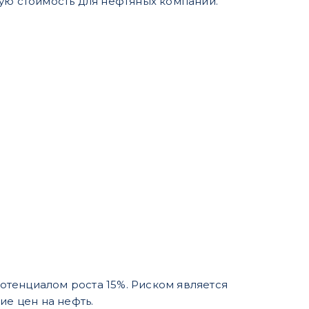
ую стоимость для нефтяных компаний.
тенциалом роста 15%. Риском является
ие цен на нефть.