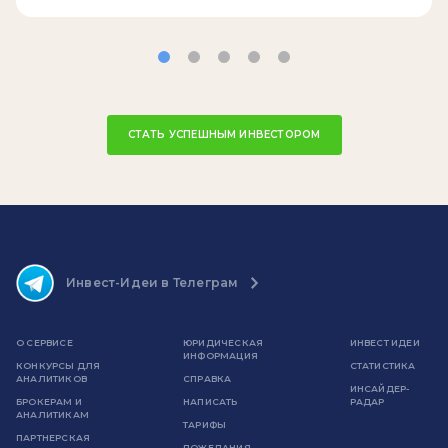
СТАТЬ УСПЕШНЫМ ИНВЕСТОРОМ
Инвест-Идеи в Телеграм
О СЕРВИСЕ
ЮРИДИЧЕСКАЯ
ИНВЕСТ ИДЕИ
ИНФОРМАЦИЯ
КОНКУРСЫ ДЛЯ
СТАТИСТИКА
АНАЛИТИКОВ
СПРАВКА
ИНСАЙДЕР-
БРОКЕРАМ И
НАПИСАТЬ
РАДАР
АНАЛИТИКАМ
ТАРИФЫ
ПАРТНЕРСКАЯ
ПОЖЕЛАНИЯ